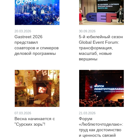
20.03.2026
30.09.2026
Gastreet 2026
5-й юбилейный сезон
представил
Global Event Forum:
соавторов и спикеров
трансформация,
деловой программы
масштаб, новые
вершины
07.03.2026
21.03.2026
Весна начинается с
Форум
"Сурских зорь"!
«Люблюточтоделаю»:
труд как достоинство
и ценность связей