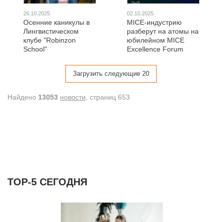
26.10.2025
02.10.2025
Осенние каникулы в
MICE-индустрию
Лингвистическом
разберут на атомы на
клубе "Robinzon
юбилейном MICE
School"
Excellence Forum
Загрузить следующие 20
Найдено
13053
новости
, cтраниц 653
ТОР-5 СЕГОДНЯ