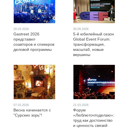
20.03.2026
30.09.2026
Gastreet 2026
5-й юбилейный сезон
представил
Global Event Forum:
соавторов и спикеров
трансформация,
деловой программы
масштаб, новые
вершины
07.03.2026
21.03.2026
Весна начинается с
Форум
"Сурских зорь"!
«Люблюточтоделаю»:
труд как достоинство
и ценность связей