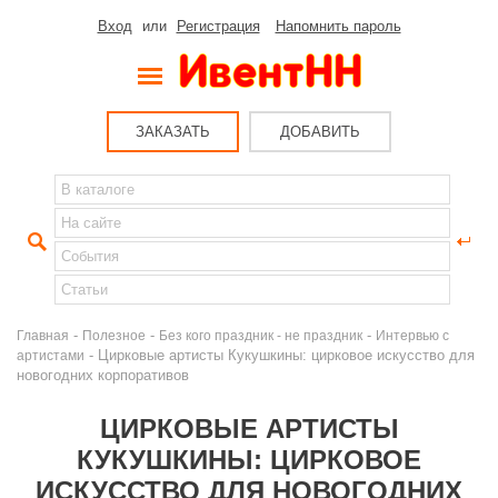
Вход
или
Регистрация
Напомнить пароль
ЗАКАЗАТЬ
ДОБАВИТЬ
-
-
-
Главная
Полезное
Без кого праздник - не праздник
Интервью с
- Цирковые артисты Кукушкины: цирковое искусство для
артистами
новогодних корпоративов
ЦИРКОВЫЕ АРТИСТЫ
КУКУШКИНЫ: ЦИРКОВОЕ
ИСКУССТВО ДЛЯ НОВОГОДНИХ