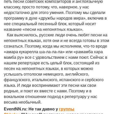
петь песни советских композиторов и англоязычную
классику, просто потому, что, наверное, у нас
недостаточно для этого умения. Поэтому мы сделали
программу в духе «дружбы народов мира», включив в
нее специальный песенный блок, который носит
название «песни на непонятных языках».
Как выяснилось, русские люди очень любят песни на
непонятных языках, хотя они и не всегда готовы в этом
сознаться. Поэтому, когда мы исполняем, что-то вроде
«амара кукарелла ша-ла-ла-ла» или «рамамба хара
мамба ру» все с удовольствием с нами поют. Сейчас в
нашем репертуаре есть целый блок, состоящий из
песен на непонятных языках, в которых можно
услышать отголоски немецкого, английского,
французского, итальянского, испанского и сербского
языка. И люди воспринимают эти песни как свои
родные, и поют их вместе с нами. Поэтому и в
вокальном отношении подход к репертуару у нас
весьма необычный.
EventNN.ru: Не так давно у
группы