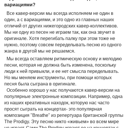
вариациями?
Все кавер-версии мы всегда исполняем не один в
один, а с вариациями, и это одно из главных наших
отличий от других нижегородских кавер-коллективов.
Мы ни одну из песен не играем так, как она звучит в
оригинале. Хотя перегибать палку при этом тоже не
нужно, поэтому совсем переделывать песню из одного
жанра в другой мы не решаемся.
Мы всегда оставляем ритмическую основу и мелодию
песни, которая не должна быть изменена, поскольку
люди к ней привыкли, и ее нет смысла переделывать.
Но мы меняем инструменты, при помощи которых
песня была сыграна в оригинале.
Особенно хорошо у нас получаются кавер-версии на
популярные электронные композиции. Например, одна
из наших креативных находок, которую нас часто
просят сыграть на концертах- это популярная
композиция "Breathe" из репертуара британской группы
The Prodigy. Эту песню никто «живьем» во всем мире
не играет. Сами The Prodigy играют ее на концертах с