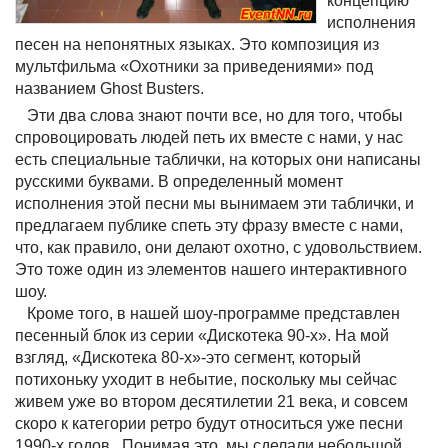
концепцию
исполнения
песен на непонятных языках. Это композиция из
мультфильма «Охотники за приведениями» под
названием Ghost Busters.
Эти два слова знают почти все, но для того, чтобы
спровоцировать людей петь их вместе с нами, у нас
есть специальные таблички, на которых они написаны
русскими буквами. В определенный момент
исполнения этой песни мы вынимаем эти таблички, и
предлагаем публике спеть эту фразу вместе с нами,
что, как правило, они делают охотно, с удовольствием.
Это тоже один из элементов нашего интерактивного
шоу.
Кроме того, в нашей шоу-программе представлен
песенный блок из серии «Дискотека 90-х». На мой
взгляд, «Дискотека 80-х»-это сегмент, который
потихоньку уходит в небытие, поскольку мы сейчас
живем уже во втором десятилетии 21 века, и совсем
скоро к категории ретро будут относиться уже песни
1990-х годов. Понимая это, мы сделали небольшой