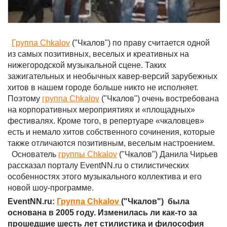
Группа Chkalov
("Чкалов") по праву считается одной
из самых позитивных, веселых и креативных на
нижегородской музыкальной сцене. Таких
зажигательных и необычных кавер-версий зарубежных
хитов в нашем городе больше никто не исполняет.
Поэтому
группа Chkalov
("Чкалов") очень востребована
на корпоративных мероприятиях и «площадных»
фестивалях. Кроме того, в репертуаре «чкаловцев»
есть и немало хитов собственного сочинения, которые
также отличаются позитивным, веселым настроением.
Основатель
группы Chkalov
("Чкалов") Данила Чирьев
рассказал порталу EventNN.ru о стилистических
особенностях этого музыкального коллектива и его
новой шоу-программе.
EventNN.ru:
Группа Chkalov
("Чкалов") была
основана в 2005 году. Изменилась ли как-то за
прошедшие шесть лет стилистика и философия