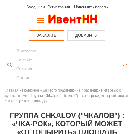
Вход
или
Регистрация
Напомнить пароль
ЗАКАЗАТЬ
ДОБАВИТЬ
-
-
-
Главная
Полезное
Без кого праздник - не праздник
Интервью с
- Группа Chkalov ("Чкалов") : «чка-рок», который может
музыкантами
«оттопырить» площадь
ГРУППА CHKALOV ("ЧКАЛОВ") :
«ЧКА-РОК», КОТОРЫЙ МОЖЕТ
«ОТТОПЫРИТЬ» ПЛОЩАДЬ