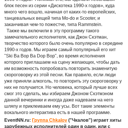
блок песен из серии «Дискотека 1990-х годов», куда
много чего вошло, начиная от каких-то европейских,
танцевальных вещей типа Mo-do и Scooter, и
заканчивая чем-то пожестче, типа Rammstein.
Также мы включили в эту программу такого
замечательного исполнителя, как Джон Скэтман,
творчество которого было очень популярно в середине
1990-х годов. Мы играем самый популярный его хит
"Ski Ba Bop Ba Dop Bop", во время исполнения
которого приглашаем на сцену желающих, чтобы дать
им возможность попробовать повторить знаменитую
скороговорку из этой песни. Как правило, если люди
уже приняли алкоголь, то повторить эту скороговорку у
них не получается. Но человека, который лучше всех
смог это сделать, мы избираем Джоном Скэтмэном
данной вечеринки и иногда даже надеваем на него
шляпу и приклеиваем ему усы. Вот такие элементы
вокального интерактива есть в нашей программе.
EventNN.ru:
Группа Chkalov
("Чкалов") играет хиты
зарубежных исполнителей один в один, или с