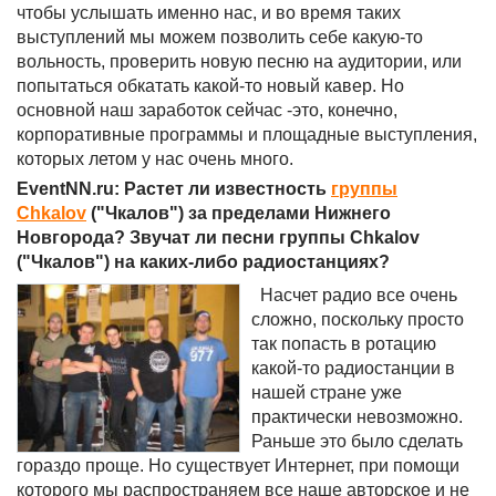
чтобы услышать именно нас, и во время таких
выступлений мы можем позволить себе какую-то
вольность, проверить новую песню на аудитории, или
попытаться обкатать какой-то новый кавер. Но
основной наш заработок сейчас -это, конечно,
корпоративные программы и площадные выступления,
которых летом у нас очень много.
EventNN.ru: Растет ли известность
группы
Chkalov
("Чкалов") за пределами Нижнего
Новгорода? Звучат ли песни группы Chkalov
("Чкалов") на каких-либо радиостанциях?
Насчет радио все очень
сложно, поскольку просто
так попасть в ротацию
какой-то радиостанции в
нашей стране уже
практически невозможно.
Раньше это было сделать
гораздо проще. Но существует Интернет, при помощи
которого мы распространяем все наше авторское и не