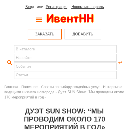
Вход
или
Регистрация
Напомнить пароль
ЗАКАЗАТЬ
ДОБАВИТЬ
-
-
-
Главная
Полезное
Советы по выбору свадебных услуг
Интервью с
- Дуэт SUN Show: “Мы проводим около
ведущими Нижнего Новгорода
170 мероприятий в год»
ДУЭТ SUN SHOW: “МЫ
ПРОВОДИМ ОКОЛО 170
МЕРОПРИЯТИЙ В ГОД»