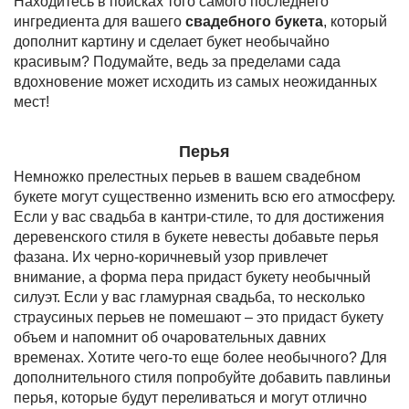
Находитесь в поисках того самого последнего
ингредиента для вашего
свадебного букета
, который
дополнит картину и сделает букет необычайно
красивым? Подумайте, ведь за пределами сада
вдохновение может исходить из самых неожиданных
мест!
Перья
Немножко прелестных перьев в вашем свадебном
букете могут существенно изменить всю его атмосферу.
Если у вас свадьба в кантри-стиле, то для достижения
деревенского стиля в букете невесты добавьте перья
фазана. Их черно-коричневый узор привлечет
внимание, а форма пера придаст букету необычный
силуэт. Если у вас гламурная свадьба, то несколько
страусиных перьев не помешают – это придаст букету
объем и напомнит об очаровательных давних
временах. Хотите чего-то еще более необычного? Для
дополнительного стиля попробуйте добавить павлиньи
перья, которые будут переливаться и могут отлично