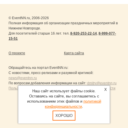
© EventNN.ru, 2006-2026
Полная информация об организации праздничных мероприятий в
Нижнем Новгороде.
Для посетителей старше 16 лет. тел.
8-920-253-22-14
,
8-999-077-
15-51
О проекте
Карта сайта
Обращайтесь на портал
EventNN.ru
:
С новостями, пресс-релизами и разумной критикой:
news@eventnn.ru
По вопросам добавления информации на сайт:
dmitry@eventnn.ru
Пользовательское Соглашение и политика конфиденциальности
X
Наш сайт использует файлы cookie.
Оставаясь на сайте, вы соглашаетесь с
использованием этих файлов и
политикой
конфиденциальности
.
Продвижение сайтов Санкт-Петербург
ХОРОШО