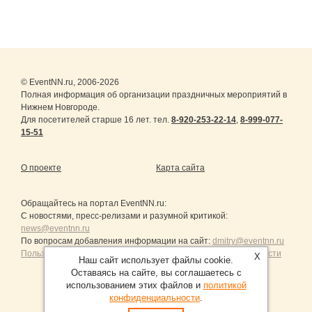
© EventNN.ru, 2006-2026
Полная информация об организации праздничных мероприятий в
Нижнем Новгороде.
Для посетителей старше 16 лет. тел.
8-920-253-22-14
,
8-999-077-
15-51
О проекте
Карта сайта
Обращайтесь на портал
EventNN.ru
:
С новостями, пресс-релизами и разумной критикой:
news@eventnn.ru
По вопросам добавления информации на сайт:
dmitry@eventnn.ru
Пользовательское Соглашение и политика конфиденциальности
X
Наш сайт использует файлы cookie.
Оставаясь на сайте, вы соглашаетесь с
использованием этих файлов и
политикой
конфиденциальности
.
Продвижение сайтов Санкт-Петербург