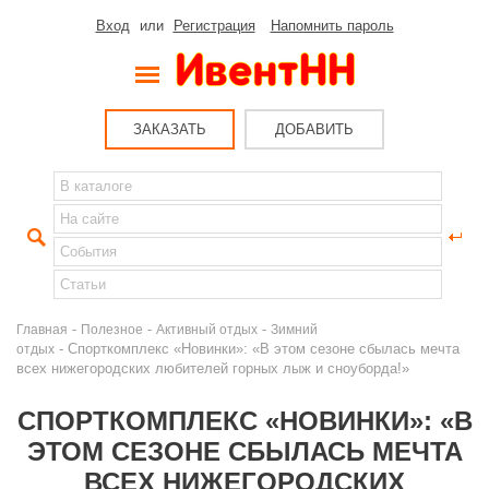
Вход
или
Регистрация
Напомнить пароль
ЗАКАЗАТЬ
ДОБАВИТЬ
-
-
-
Главная
Полезное
Активный отдых
Зимний
- Cпорткомплекс «Новинки»: «В этом сезоне сбылась мечта
отдых
всех нижегородских любителей горных лыж и сноуборда!»
CПОРТКОМПЛЕКС «НОВИНКИ»: «В
ЭТОМ СЕЗОНЕ СБЫЛАСЬ МЕЧТА
ВСЕХ НИЖЕГОРОДСКИХ