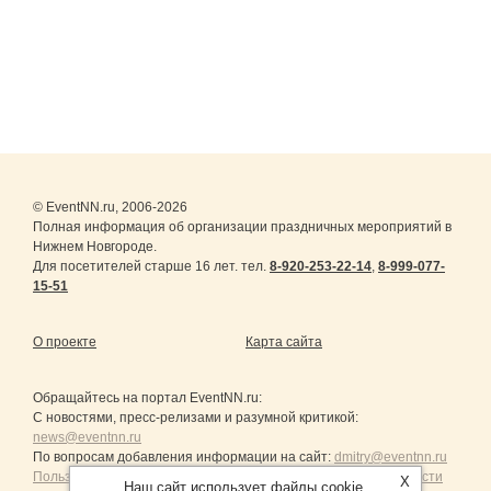
© EventNN.ru, 2006-2026
Полная информация об организации праздничных мероприятий в
Нижнем Новгороде.
Для посетителей старше 16 лет. тел.
8-920-253-22-14
,
8-999-077-
15-51
О проекте
Карта сайта
Обращайтесь на портал
EventNN.ru
:
С новостями, пресс-релизами и разумной критикой:
news@eventnn.ru
По вопросам добавления информации на сайт:
dmitry@eventnn.ru
Пользовательское Соглашение и политика конфиденциальности
X
Наш сайт использует файлы cookie.