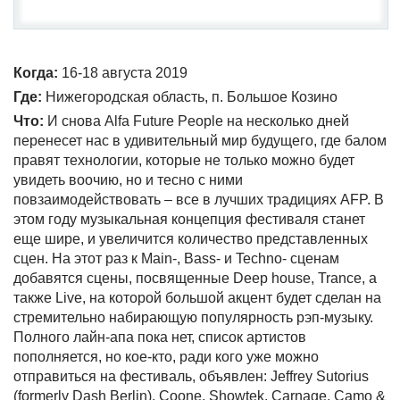
Когда:
16-18 августа 2019
Где:
Нижегородская область, п. Большое Козино
Что:
И снова Alfa Future People на несколько дней
перенесет нас в удивительный мир будущего, где балом
правят технологии, которые не только можно будет
увидеть воочию, но и тесно с ними
повзаимодействовать – все в лучших традициях AFP. В
этом году музыкальная концепция фестиваля станет
еще шире, и увеличится количество представленных
сцен. На этот раз к Main-, Bass- и Techno- сценам
добавятся сцены, посвященные Deep house, Trance, а
также Live, на которой большой акцент будет сделан на
стремительно набирающую популярность рэп-музыку.
Полного лайн-апа пока нет, список артистов
пополняется, но кое-кто, ради кого уже можно
отправиться на фестиваль, объявлен: Jeffrey Sutorius
(formerly Dash Berlin), Coone, Showtek, Carnage, Camo &