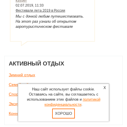
kasper
02.07.2019, 11:33
Фестивали лета 2019 в России
Мы с дочкой любим путешествовать.
На этот раз узнали об открытом
агротуристическом фестивале
"Усманский край-клубничный рай",
который проходил 29 июня 2019 г. в
с.Арзыбовка Усманского района Липецкой
области. Нам все очень понравилось.
Наелись клубники, посмотрели концерт,
погуляли (место замечательное), было
много торговых лавок с продуктами,
АКТИВНЫЙ ОТДЫХ
которые в обычный день и не купишь.
Очень хотелось бы, чтобы этот
Зимний отдых
фестиваль провели и в следующем году.
Мы обязательно приедем! И теперь
Семейный отдых
советуем всем своим знакомым и
X
Наш сайт использует файлы cookie.
друзьям!
Спортивный отдых
Оставаясь на сайте, вы соглашаетесь с
использованием этих файлов и
политикой
Экскурсионные туры
конфиденциальности
.
Конный туризм
ХОРОШО