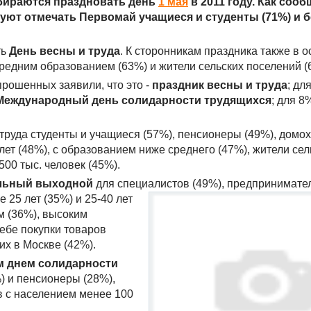
обираются праздновать день
1 мая
в 2011 году. Как сооб
руют отмечать Первомай учащиеся и студенты (71%) и 
ть
День весны и труда
. К сторонникам праздника также в 
средним образованием (63%) и жители сельских поселений (
прошенных заявили, что это -
праздник весны и труда
; дл
Международный день солидарности трудящихся
; для 8
труда студенты и учащиеся (57%), пенсионеры (49%), домох
ет (48%), с образованием ниже среднего (47%), жители сел
00 тыс. человек (45%).
льный выходной
для специалистов (49%),
предпринимател
 25 лет (35%) и 25-40 лет
м (36%), высоким
себе покупки товаров
х в Москве (42%).
 днем солидарности
%) и пенсионеры (28%),
в с населением менее 100