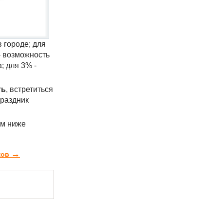
 городе; для
- возможность
; для 3% -
ть
, встретиться
праздник
ем ниже
→
ков