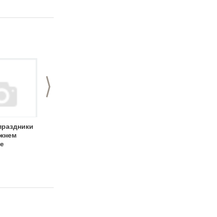
>
праздники
Отдых в майские
Майские праздники
ижнем
праздники
е