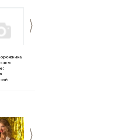
>
День строителя
День
орожника
2013 в Нижнем
машиностроителя в
ижнем
Новгороде:
Нижнем Новгороде
е:
программа
а
праздничных
тий
мероприятий
>