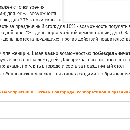
ажен с точки зрения
ми; для 24% - возможность
стке; для 23% - возможность
сть за праздничный стол; для 18% - возможность погулять в
о дней; для 7% - день первомайской демонстрации; для 6% 
 - день протеста трудящихся против действий правительства
ем для женщин, 1 мая важно возможностью
побездельнича
будь еще на несколько дней. Для прекрасного же пола этот 
ядками, погулять в городе и сесть за праздничный стол.
собенно важен для лиц с низкими доходами, с образовани
е мероприятий в Нижнем Новгороде: корпоративов и праздни