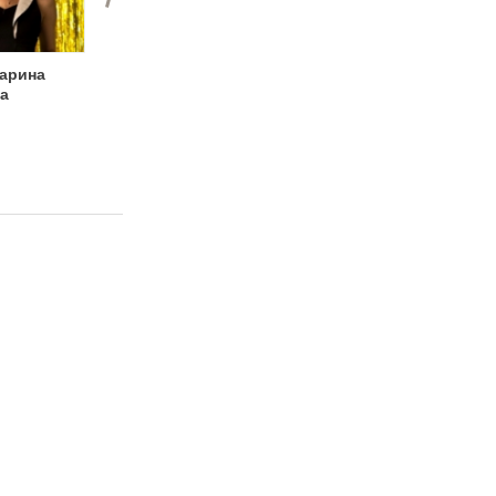
арина
E11EVEN
Татьяна Мотова,
а
ведущая
корпоративных
событий, свадеб,
юбилеев