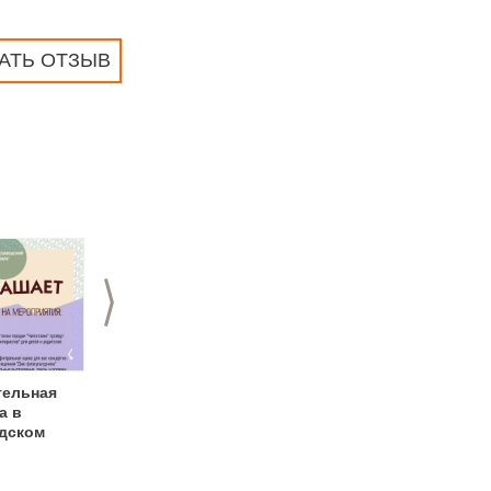
АТЬ ОТЗЫВ
>
тельная
День пивоварни
День города и День
а в
"Волга"
России в
дском
Автозаводском
парке