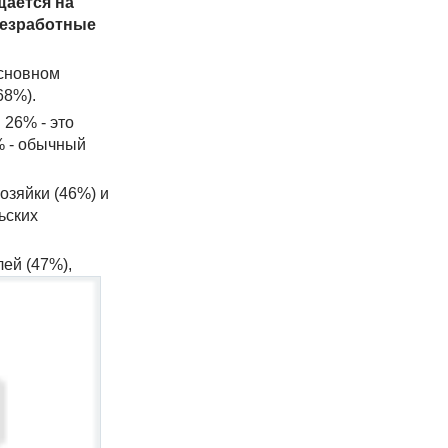
щается на
безработные
основном
68%).
я 26% - это
% - обычный
озяйки (46%) и
ьских
ей (47%),