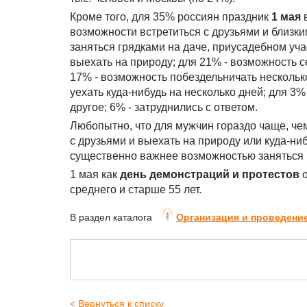
Кроме того, для 35% россиян праздник
1 мая
в
возможности встретиться с друзьями и близки
заняться грядками на даче, приусадебном уча
выехать на природу; для 21% - возможность се
17% - возможность побездельничать нескольк
уехать куда-нибудь на несколько дней; для 3%
другое; 6% - затруднились с ответом.
Любопытно, что для мужчин гораздо чаще, ч
с друзьями и выехать на природу или куда-ни
существенно важнее возможностью заняться гр
1 мая как
день демонстраций и протестов
о
среднего и старше 55 лет.
В раздел каталога
Организация и проведени
< Вернуться к списку