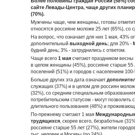
Более половины граждан России (58%) с
сайте Левады-Центра, чаще других плани
(70%).
Мужчины чаще, чем женщины, готовы отмети
относятся россияне моложе 25 лет (65%), со 
На вопрос, что означает для них 1 мая, 43% о
дополнительный
выходной день
; для 20% -
будний день; 3% - затруднились с ответом.
Чаще всего
1 мая
считают праздником весны 
в целом женщины (45%), россияне старше 55 л
поселений (51%) и городов с населением 100-5
Больше других эта дата означает
дополните
служащих (37%) и в целом для россиян моложе
(32%), со средним специальным образование
потребительским статусом - могут позволить 
длительного пользования (48%) и проживающи
По-прежнему считают 1 мая
Международным
трудящихся
, скорее всего, безработные (31
россияне старше 55 лет (27%), жители городо
тыс. человек и Москвы (по 24%).