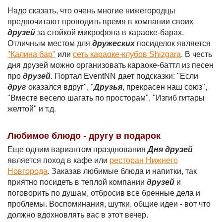
Надо сказать, что очень многие нижегородцы
предпочитают проводить время в компании своих
друзей
за стойкой микрофона в караоке-барах.
Отличным местом для
дружеских
посиделок является
"Калина бар"
или
сеть караоке-клубов Shizgara
. В честь
дня друзей можно организовать караоке-баттл из песен
про
друзей
. Портал EventNN дает подсказки: "Если
друг
оказался вдруг", "
Друзья
, прекрасен наш союз",
"Вместе весело шагать по просторам", "Изгиб гитары
желтой" и т.д.
Любимое блюдо - другу в подарок
Еще одним вариантом празднования
Дня друзей
является поход в кафе или
ресторан Нижнего
Новгорода
. Заказав любимые блюда и напитки, так
приятно посидеть в теплой компании
друзей
и
поговорить по душам, отбросив все бренные дела и
проблемы. Воспоминания, шутки, общие идеи - вот что
должно вдохновлять вас в этот вечер.