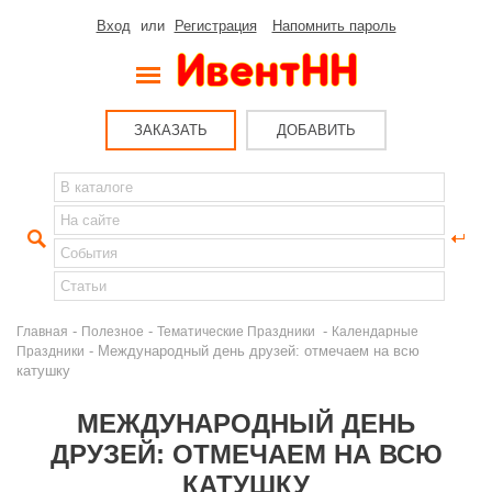
Вход
или
Регистрация
Напомнить пароль
ЗАКАЗАТЬ
ДОБАВИТЬ
-
-
-
Главная
Полезное
Тематические Праздники
Календарные
- Международный день друзей: отмечаем на всю
Праздники
катушку
МЕЖДУНАРОДНЫЙ ДЕНЬ
ДРУЗЕЙ: ОТМЕЧАЕМ НА ВСЮ
КАТУШКУ