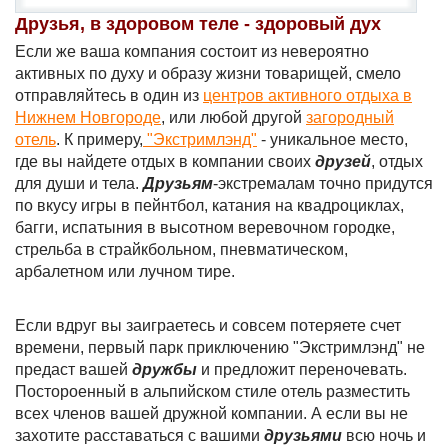
Друзья, в здоровом теле - здоровый дух
Если же ваша компания состоит из невероятно
активных по духу и образу жизни товарищей, смело
отправляйтесь в один из
центров активного отдыха в
Нижнем Новгороде
, или любой другой
загородный
отель
. К примеру,
"Экстримлэнд"
- уникальное место,
где вы найдете отдых в компании своих
друзей
, отдых
для души и тела.
Друзьям
-экстремалам точно придутся
по вкусу игры в пейнтбол, катания на квадроциклах,
багги, испатыния в высотном веревочном городке,
стрельба в страйкбольном, пневматическом,
арбалетном или лучном тире.
Если вдруг вы заиграетесь и совсем потеряете счет
времени, первый парк приключению "Экстримлэнд" не
предаст вашей
дружбы
и предложит переночевать.
Постороенный в альпийском стиле отель разместить
всех членов вашей дружной компании. А если вы не
захотите расставаться с вашими
друзьями
всю ночь и