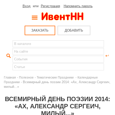
Вход
или
Регистрация
Напомнить пароль
ЗАКАЗАТЬ
ДОБАВИТЬ
-
-
-
Главная
Полезное
Тематические Праздники
Календарные
- Всемирный день поэзии 2014: «Ах, Александр Сергеич,
Праздники
милый...»
ВСЕМИРНЫЙ ДЕНЬ ПОЭЗИИ 2014:
«АХ, АЛЕКСАНДР СЕРГЕИЧ,
МИЛЫЙ...»