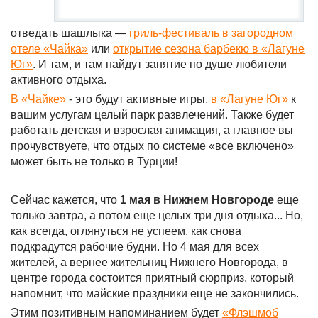
отведать шашлыка —
гриль-фестиваль в загородном
отеле «Чайка»
или
открытие сезона барбекю в «Лагуне
Юг»
. И там, и там найдут занятие по душе любители
активного отдыха.
В «Чайке»
- это будут активные игры,
в «Лагуне Юг»
к
вашим услугам целый парк развлечений. Также будет
работать детская и взрослая анимация, а главное вы
прочувствуете, что отдых по системе «все включено»
может быть не только в Турции!
Сейчас кажется, что
1 мая в Нижнем Новгороде
еще
только завтра, а потом еще целых три дня отдыха... Но,
как всегда, оглянуться не успеем, как снова
подкрадутся рабочие будни. Но 4 мая для всех
жителей, а вернее жительниц Нижнего Новгорода, в
центре города состоится приятный сюрприз, который
напомнит, что майские праздники еще не закончились.
Этим позитивным напоминанием будет
«Флэшмоб