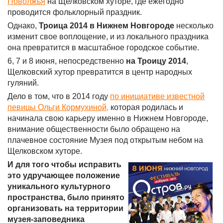
Поволжья
на Щелковском хуторе, где ежегодно
проводится фольклорный праздник.
Однако,
Троица 2014 в Нижнем Новгороде
несколько
изменит свое воплощение, и из локального праздника
она превратится в масштабное городское событие.
6, 7 и 8 июня, непосредственно
на
Троицу 2014
,
Щелковский хутор превратится в центр народных
гуляний.
Дело в том, что в 2014 году
по инициативе известной
певицы Ольги Кормухиной,
которая родилась и
начинала свою карьеру именно в Нижнем Новгороде,
внимание общественности было обращено на
плачевное состояние Музея под открытым небом на
Щелковском хуторе.
И для того чтобы исправить
это удручающее положение
уникального культурного
пространства, было принято
организовать на территории
музея-заповедника