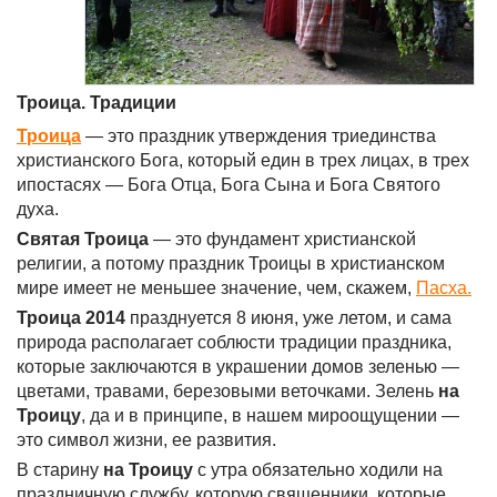
Троица. Традиции
Троица
— это праздник утверждения триединства
христианского Бога, который един в трех лицах, в трех
ипостасях — Бога Отца, Бога Сына и Бога Святого
духа.
Святая Троица
— это фундамент христианской
религии, а потому праздник Троицы в христианском
мире имеет не меньшее значение, чем, скажем,
Пасха.
Троица 2014
празднуется 8 июня, уже летом, и сама
природа располагает соблюсти традиции праздника,
которые заключаются в украшении домов зеленью —
цветами, травами, березовыми веточками. Зелень
на
Троицу
, да и в принципе, в нашем мироощущении —
это символ жизни, ее развития.
В старину
на Троицу
с утра обязательно ходили на
праздничную службу, которую священники, которые,