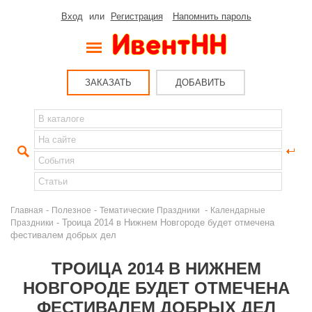
Вход
или
Регистрация
Напомнить пароль
ЗАКАЗАТЬ
ДОБАВИТЬ
-
-
-
Главная
Полезное
Тематические Праздники
Календарные
- Троица 2014 в Нижнем Новгороде будет отмечена
Праздники
фестивалем добрых дел
ТРОИЦА 2014 В НИЖНЕМ
НОВГОРОДЕ БУДЕТ ОТМЕЧЕНА
ФЕСТИВАЛЕМ ДОБРЫХ ДЕЛ