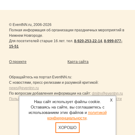
© EventNN.ru, 2006-2026
Полная информация об организации праздничных мероприятий в
Нижнем Новгороде.
Для посетителей старше 16 лет. тел.
8-920-253-22-14
,
8-999-077-
15-51
О проекте
Карта сайта
Обращайтесь на портал
EventNN.ru
:
С новостями, пресс-релизами и разумной критикой:
news@eventnn.ru
По вопросам добавления информации на сайт:
dmitry@eventnn.ru
Пользовательское Соглашение и политика конфиденциальности
X
Наш сайт использует файлы cookie.
Оставаясь на сайте, вы соглашаетесь с
использованием этих файлов и
политикой
конфиденциальности
.
Продвижение сайтов Санкт-Петербург
ХОРОШО