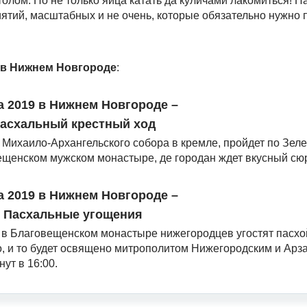
олом. Но не только яйца катать да куличами лакомиться! Н
тий, масштабных и не очень, которые обязательно нужно п
 в Нижнем Новгороде
:
а 2019 в Нижнем Новгороде –
асхальный крестный ход
 Михаило-Архангельского собора в кремле, пройдет по Зеле
ещенском мужском монастыре, де городан ждет вкусный сю
а 2019 в Нижнем Новгороде –
Пасхальные угощения
а в Благовещенском монастыре нижегородцев угостят пасхо
о, и то будет освящено митрополитом Нижегородским и Арз
ут в 16:00.