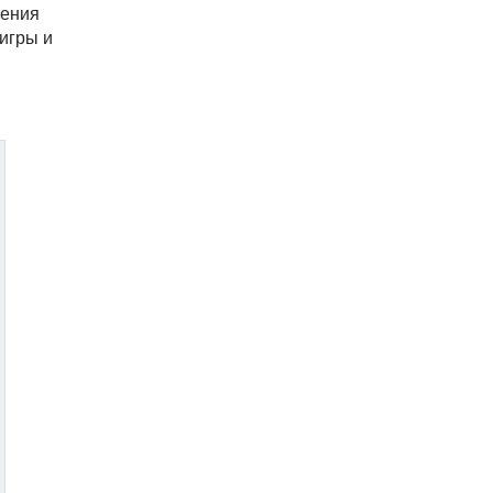
ления
игры и