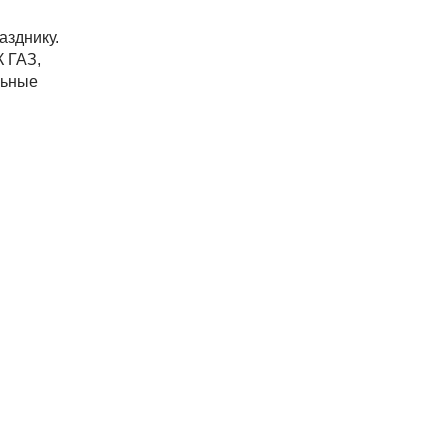
азднику.
К ГАЗ,
льные