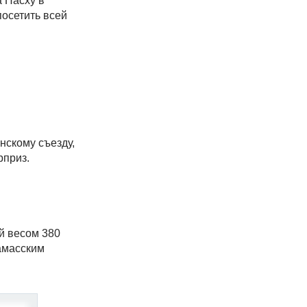
а Пасху в
осетить всей
нскому съезду,
рприз.
й весом 380
амасским