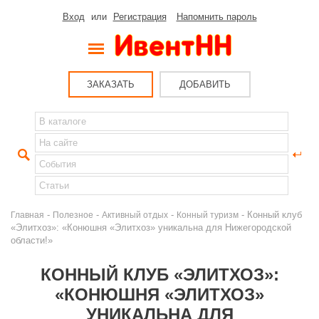
Вход
или
Регистрация
Напомнить пароль
ЗАКАЗАТЬ
ДОБАВИТЬ
-
-
-
- Конный клуб
Главная
Полезное
Активный отдых
Конный туризм
«Элитхоз»: «Конюшня «Элитхоз» уникальна для Нижегородской
области!»
КОННЫЙ КЛУБ «ЭЛИТХОЗ»:
«КОНЮШНЯ «ЭЛИТХОЗ»
УНИКАЛЬНА ДЛЯ