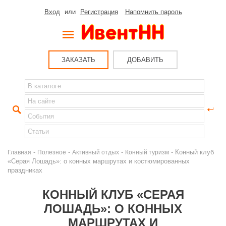
Вход
или
Регистрация
Напомнить пароль
ЗАКАЗАТЬ
ДОБАВИТЬ
-
-
-
- Конный клуб
Главная
Полезное
Активный отдых
Конный туризм
«Серая Лошадь»: о конных маршрутах и костюмированных
праздниках
КОННЫЙ КЛУБ «СЕРАЯ
ЛОШАДЬ»: О КОННЫХ
МАРШРУТАХ И