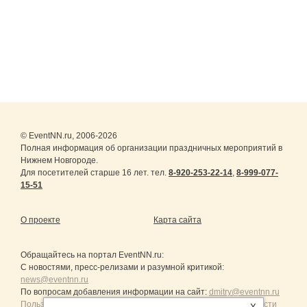
© EventNN.ru, 2006-2026
Полная информация об организации праздничных мероприятий в
Нижнем Новгороде.
Для посетителей старше 16 лет. тел.
8-920-253-22-14
,
8-999-077-
15-51
О проекте
Карта сайта
Обращайтесь на портал
EventNN.ru
:
С новостями, пресс-релизами и разумной критикой:
news@eventnn.ru
По вопросам добавления информации на сайт:
dmitry@eventnn.ru
Пользовательское Соглашение и политика конфиденциальности