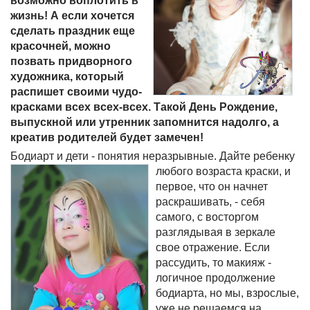
возможно воплотить в
жизнь! А если хочется
сделать праздник еще
красочней, можно
позвать придворного
художника, который
распишет своими чудо-
красками всех всех-всех. Такой День Рождение,
выпускной или утренник запомнится надолго, а
креатив родителей будет замечен!
Бодиарт и дети - понятия неразрывные. Дайте ребенку
любого возраста краски, и
первое, что он начнет
раскрашивать, - себя
самого, с восторгом
разглядывая в зеркале
свое отражение. Если
рассудить, то макияж -
логичное продолжение
бодиарта, но мы, взрослые,
уже не решаемся на