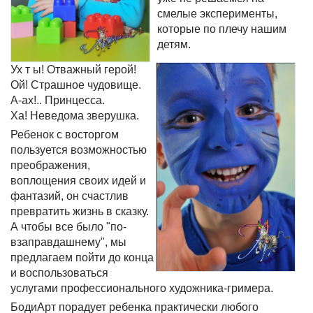
смелые эксперименты,
которые по плечу нашим
детям.
Ух т ы! Отважный герой!
Ой! Страшное чудовище.
А-ах!.. Принцесса.
Ха! Неведома зверушка.
Ребенок с восторгом
пользуется возможностью
преображения,
воплощения своих идей и
фантазий, он счастлив
превратить жизнь в сказку.
А чтобы все было "по-
взаправдашнему", мы
предлагаем пойти до конца
и воспользоваться
услугами профессионального художника-гримера.
БодиАрт порадует ребенка практически любого