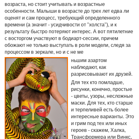
возраста, но стоит учитывать и возрастные
особенности. Малыши в возрасте до трех лет едва ли
оценят и сам процесс, требующий определенного
времени (а значит - усидчивости от "холста"), и к
результату быстро потеряют интерес. А вот пятилетние
с восторгом участвуют в бодиарт-сессии, причем
обожают не только выступать в роли модели, следя за
процессом в зеркале, но и с не ме
ньшим азартом
наблюдают, как
разрисовывают их друзей.
Для тех кто помладше,
рисунки, конечно, простые
- цветы, узоры, несложные
маски. Для тех, кто старше
и терпеливей есть более
интересные варианты. Это
и грим под тех или иных
героев - скажем, Халка,
Трансформера или Винкс,