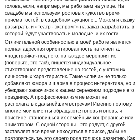
голова, если, например, мы работаем на улице. На
свадьбе мы используем ростовых кукол во время
приема гостей, в свадебном аукционе... Можем и сказку
разыграть, и «театр - экспромт» на заказ разработать, в
которой будут участвовать и молодые, и их гости.
Отличительной особенностью в моей работе является
полная адресная ориентированность на клиента,
«подстройка» под него, на каждое мероприятие
(поверьте, это так!), пишется индивидуальное
стихотворное представление на гостей, с учетом их
личностных характеристик. Такие «спичи» не только
добавляют юмора и шарма в процесс интерактива, но и
убеждают заказчиков в вашем серьезном подходе к его
празднику. А профессионализм не может не
располагать к дальнейшим встречам! Именно поэтому,
многие мои клиенты обращаются вновь и вновь, и
поистине, становишься их семейным конферансье или
аниматором. С одной стороны - это радует, с другой -
заставляет все время находиться в поиске, дабы не
повторяться, т.е. это своего рода толчок к развитию. Как