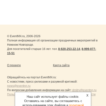
© EventNN.ru, 2006-2026
Полная информация об организации праздничных мероприятий в
Нижнем Новгороде.
Для посетителей старше 16 лет. тел.
8-920-253-22-14
,
8-999-077-
15-51
О проекте
Карта сайта
Обращайтесь на портал
EventNN.ru
:
С новостями, пресс-релизами и разумной критикой:
news@eventnn.ru
По вопросам добавления информации на сайт:
dmitry@eventnn.ru
Пользовательское Соглашение и политика конфиденциальности
X
Наш сайт использует файлы cookie.
Оставаясь на сайте, вы соглашаетесь с
использованием этих файлов и
политикой