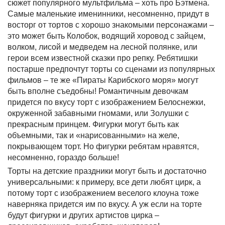
сюжет популярного мультфильма – хоть про Бэтмена.
Самые маленькие именинники, несомненно, придут в
восторг от тортов с хорошо знакомыми персонажами –
это может быть Колобок, водящий хоровод с зайцем,
волком, лисой и медведем на лесной полянке, или
герои всем известной сказки про репку. Ребятишки
постарше предпочтут торты со сценами из популярных
фильмов – те же «Пираты Карибского моря» могут
быть вполне съедобны! Романтичным девочкам
придется по вкусу торт с изображением Белоснежки,
окруженной забавными гномами, или Золушки с
прекрасным принцем. Фигурки могут быть как
объемными, так и «нарисованными» на желе,
покрывающем торт. Но фигурки ребятам нравятся,
несомненно, гораздо больше!
Торты на детские праздники могут быть и достаточно
универсальными: к примеру, все дети любят цирк, а
потому торт с изображением веселого клоуна тоже
наверняка придется им по вкусу. А уж если на торте
будут фигурки и других артистов цирка –