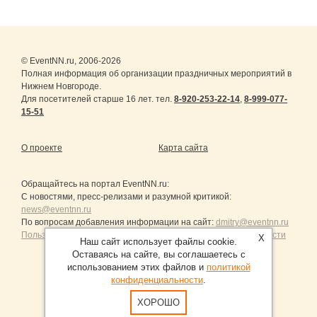
© EventNN.ru, 2006-2026
Полная информация об организации праздничных мероприятий в
Нижнем Новгороде.
Для посетителей старше 16 лет. тел.
8-920-253-22-14
,
8-999-077-
15-51
О проекте
Карта сайта
Обращайтесь на портал
EventNN.ru
:
С новостями, пресс-релизами и разумной критикой:
news@eventnn.ru
По вопросам добавления информации на сайт:
dmitry@eventnn.ru
Пользовательское Соглашение и политика конфиденциальности
X
Наш сайт использует файлы cookie.
Оставаясь на сайте, вы соглашаетесь с
использованием этих файлов и
политикой
конфиденциальности
.
Продвижение сайтов Санкт-Петербург
ХОРОШО