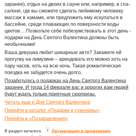
заранее), отдых на двоих в сауне или, например, в спа-
салоне, где вы сможете сделать любимому человеку
массаж в хамаме, или предложить ему искупаться в
бассейне, среди плавающих по поверхности воды
цветов… Позвольте себе побезумствовать в этот день -
подарки на День Святого Валентина должны быть
необычными!
Ваша девушка любит шикарные авто? Закажите ей
прогулку на лимузине – арендовать его можно хоть на
пару часов, хоть на всю ночь. Такая романтическая
поездка не забудется очень долго.
Позаботьтесь о подарках на День Святого Валентина
заранее. И тогда 14 февраля вас и дорогих вам людей
будут ждать только приятные сюрпризы.
Читать еще о Дне Святого Валентина
Перейти в каталог «Подарки и сувениры»
Перейти в «Поздравления»
В раздел каталога
Организация и проведение