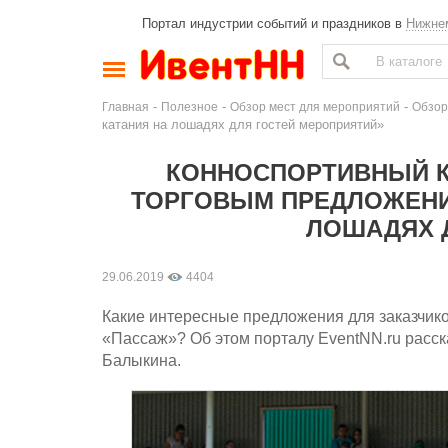
Портал индустрии событий и праздников в
Нижне
-
-
-
Главная
Полезное
Обзор мест для мероприятий
Обзор
катания на лошадях для гостей мероприятий»
КОННОСПОРТИВНЫЙ К
ТОРГОВЫМ ПРЕДЛОЖЕНИ
ЛОШАДЯХ 
29.06.2019
4404
Какие интересные предложения для заказчиков
«Пассаж»? Об этом порталу EventNN.ru расск
Балыкина.