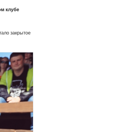
ом клубе
тало закрытое