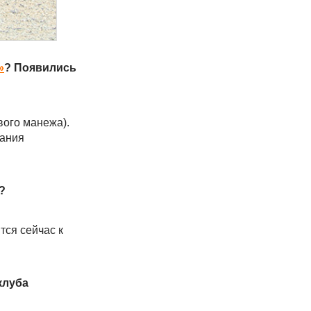
»
? Появились
вого манежа).
вания
?
тся сейчас к
клуба