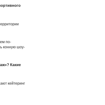
спортивного
территории
ем по-
ь конную шоу-
аж»? Какие
вают кейтеринг