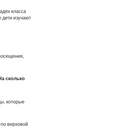
шадях класса
 дети изучают
посещения,
На сколько
ды, которые
 по верховой