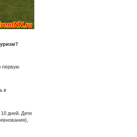
туризм?
в первую
ь в
10 дней. Дети
ревнования),