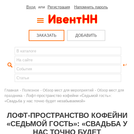
Вход
или
Регистрация
Напомнить пароль
ЗАКАЗАТЬ
ДОБАВИТЬ
-
-
-
Главная
Полезное
Обзор мест для мероприятий
Обзор мест для
- Лофт-пространство кофейни «Седьмой гость»:
праздника
«Свадьба у нас точно будет незабываемой»
ЛОФТ-ПРОСТРАНСТВО КОФЕЙНИ
«СЕДЬМОЙ ГОСТЬ»: «СВАДЬБА У
НАС ТОЧНО БУДЕТ