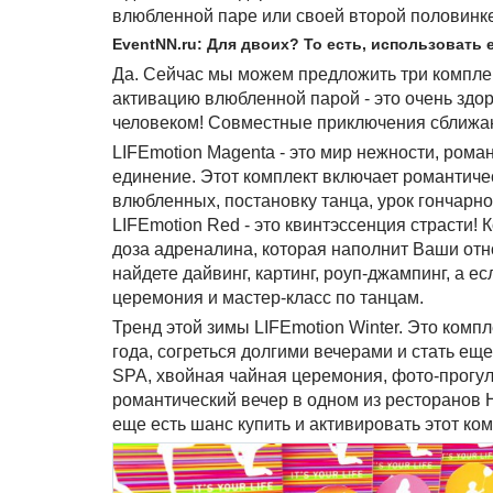
влюбленной паре или своей второй половинке
EventNN.ru: Для двоих? То есть, использовать
Да. Сейчас мы можем предложить три комплект
активацию влюбленной парой - это очень здо
человеком! Совместные приключения сближаю
LIFEmotion Magenta - это мир нежности, рома
единение. Этот комплект включает романтиче
влюбленных, постановку танца, урок гончарн
LIFEmotion Red - это квинтэссенция страсти! 
доза адреналина, которая наполнит Ваши о
найдете дайвинг, картинг, роуп-джампинг, а е
церемония и мастер-класс по танцам.
Тренд этой зимы LIFEmotion Winter. Это ком
года, согреться долгими вечерами и стать ещ
SPA, хвойная чайная церемония, фото-прогулк
романтический вечер в одном из ресторанов 
еще есть шанс купить и активировать этот ком