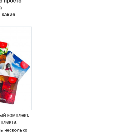
о просто
а
 какие
ый комплект.
мплекта.
ть несколько