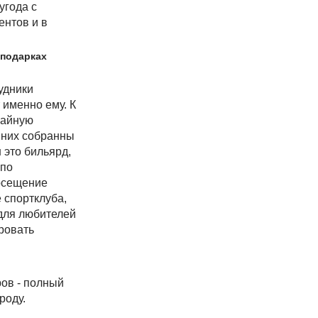
угода с
ентов и в
 подарках
рудники
т именно ему. К
чайную
 них собранны
 это бильярд,
 по
посещение
 спортклуба,
 для любителей
ровать
ров - полный
роду.