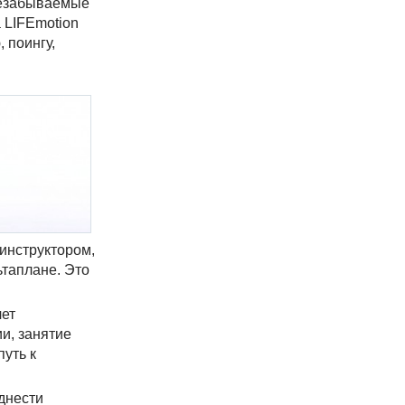
 незабываемые
а LIFEmotion
 поингу,
 инструктором,
ьтаплане. Это
чет
и, занятие
путь к
однести