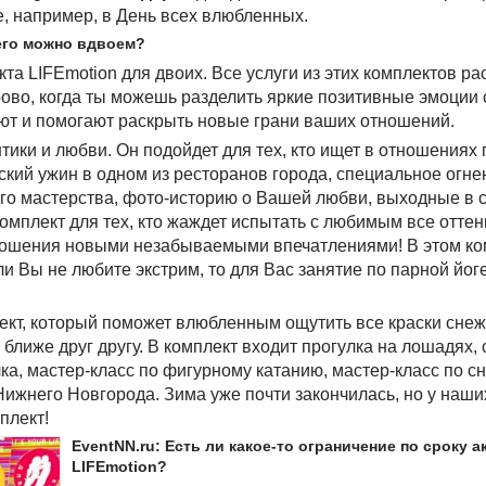
, например, в День всех влюбленных.
 его можно вдвоем?
а LIFEmotion для двоих. Все услуги из этих комплектов ра
рово, когда ты можешь разделить яркие позитивные эмоци
т и помогают раскрыть новые грани ваших отношений.
нтики и любви. Он подойдет для тех, кто ищет в отношениях
ский ужин в одном из ресторанов города, специальное огне
ого мастерства, фото-историю о Вашей любви, выходные в 
Комплект для тех, кто жаждет испытать с любимым все оттен
тношения новыми незабываемыми впечатлениями! В этом к
сли Вы не любите экстрим, то для Вас занятие по парной йог
плект, который поможет влюбленным ощутить все краски сне
е ближе друг другу. В комплект входит прогулка на лошадях
а, мастер-класс по фигурному катанию, мастер-класс по с
Нижнего Новгорода. Зима уже почти закончилась, но у наши
плект!
EventNN.ru: Есть ли какое-то ограничение по сроку 
LIFEmotion?