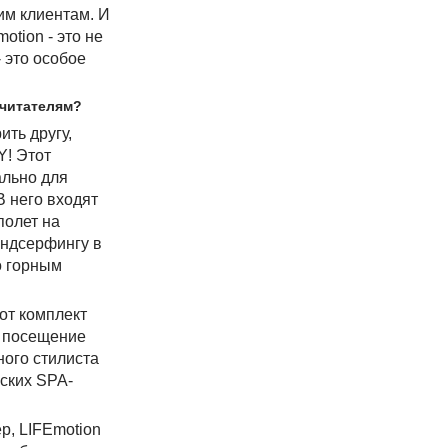
им клиентам. И
otion - это не
 это особое
 читателям?
ить другу,
Y! Этот
ально для
В него входят
полет на
индсерфингу в
о горным
от комплект
, посещение
ного стилиста
еских SPA-
р, LIFEmotion