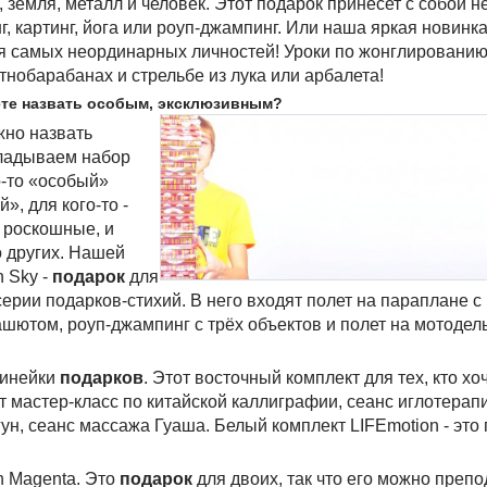
ода, земля, металл и человек. Этот подарок принесет с собой
г, картинг, йога или роуп-джампинг. Или наша яркая новинк
я самых неординарных личностей! Уроки по жонглированию,
этнобарабанах и стрельбе из лука или арбалета!
жете назвать особым, эксклюзивным?
жно назвать
кладываем набор
о-то «особый»
», для кого-то -
и роскошные, и
 других. Нашей
 Sky -
подарок
для
ерии подарков-стихий. В него входят полет на параплане с
шютом, роуп-джампинг с трёх объектов и полет на мотодел
линейки
подарков
. Этот восточный комплект для тех, кто хо
т мастер-класс по китайской каллиграфии, сеанс иглотерапи
ун, сеанс массажа Гуаша. Белый комплект LIFEmotion - это 
n Magenta. Это
подарок
для двоих, так что его можно преп