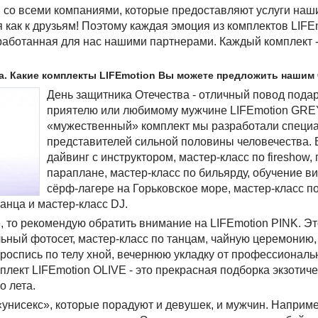
м со всеми компаниями, которые предоставляют услуги наш
 как к друзьям! Поэтому каждая эмоция из комплектов LIFEm
зработанная для нас нашими партнерами. Каждый комплект -
та. Какие комплекты LIFEmotion Вы можете предложить нашим
День защитника Отечества - отличный повод подар
приятелю или любимому мужчине LIFEmotion GRE
«мужественный» комплект мы разработали специ
представителей сильной половины человечества. 
дайвинг с инструктором, мастер-класс по fireshow, 
параплане, мастер-класс по бильярду, обучение в
сёрф-лагере на Горьковское море, мастер-класс п
анца и мастер-класс DJ.
 то рекомендую обратить внимание на LIFEmotion PINK. Эт
ьный фотосет, мастер-класс по танцам, чайную церемонию
 роспись по телу хной, вечернюю укладку от профессиональ
лект LIFEmotion OLIVE - это прекрасная подборка экзотич
о лета.
«унисекс», которые порадуют и девушек, и мужчин. Наприме