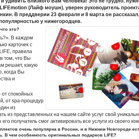
и удивить близкого Вам человека! Это не трудно, нужн
LIFEmotion (Лайф моушн), уверен руководитель проект
кин. В преддверии 23 февраля и 8 марта он рассказал,
популярностью у нижегородцев.
 что это?
ть?». В каждом
ько карточек с
LIFE, правила
в том, что Вы
ам решает, какую
о, когда Вы
ства и
- от спокойных
й, от spa-процедур
один из
ать из представленных на нашем сайте услуг свой уникальн
ы его получатель смог активировать все услуги из своего ко
мплектов очень популярна в России, и в Нижнем Новгороде ес
ь. В чем особенность оригинальных подарков LIFE?