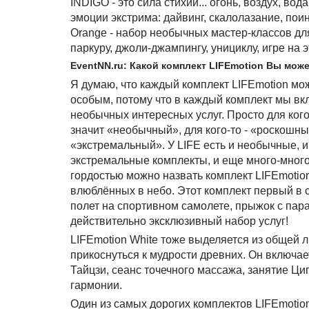
INDIGO - это сила стихий... огонь, воздух, в
эмоции экстрима: дайвинг, скалолазание, поин
Orange - набор необычных мастер-классов дл
паркуру, джоли-джампингу, унициклу, игре на 
EventNN.ru: Какой комплект LIFEmotion Вы мо
Я думаю, что каждый комплект LIFEmotion мо
особым, потому что в каждый комплект мы в
необычных интересных услуг. Просто для ког
значит «необычный», для кого-то - «роскошный
«экстремальный». У LIFE есть и необычные, 
экстремальные комплекты, и еще много-много
гордостью можно назвать комплект LIFEmotion
влюблённых в небо. Этот комплект первый в с
полет на спортивном самолете, прыжок с пара
действительно эксклюзивный набор услуг!
LIFEmotion White тоже выделяется из общей 
прикоснуться к мудрости древних. Он включае
Тайцзи, сеанс точечного массажа, занятие Циг
гармонии.
Один из самых дорогих комплектов LIFEmotio