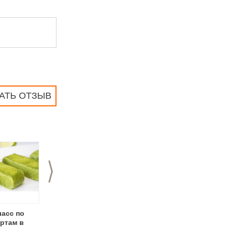
АТЬ ОТЗЫВ
>
ласс по
Кулинарный
Научная дегустация
ртам в
мастер-класс в
"Розовое" в кафе