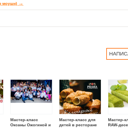
→
йф моушн)
НАПИС
Мастер-класс
Мастер-класс для
Мастер-к
Оксаны Ожогиной и
детей в ресторане
RAW-десе