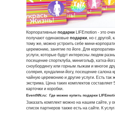
Корпоративные
подарки
LIFEmotion - это оч
получают одинаковые
подарки
, но с другой,
тому же, можно устроить себе мини-корпорати
церемонию, занятие по йоге. Для корпоратив
услуги, которые будут интересны людям разн
посещение спортклуба, минигольф, хатха-йога
сноубордингу или горным лыжам и многое др
солярия, кундалини-йогу, посещение салона к
чайную церемонию и другие услуги. Есть так 
экстрима. Цена таких комплектов составляет
карточки и коробки.
EventNN.ru: Где можно купить подарки LIFEmot
Заказать комплект можно на нашем сайте, у о
список партнеров также есть на сайте. К усл