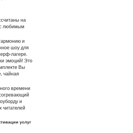
ссчитаны на
и с любимым
 гармонию и
нное шоу для
серф-лагере.
ки эмоций! Это
омплекте Вы
е, чайная
жного времени
, согревающий
ноуборду и
х читателей
активации услуг