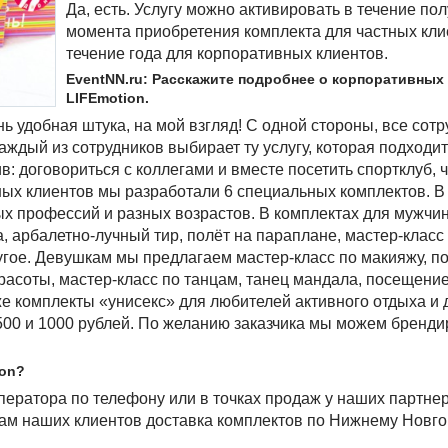
Да, есть. Услугу можно активировать в течение пол
момента приобретения комплекта для частных кли
течение года для корпоративных клиентов.
EventNN.ru: Расскажите подробнее о корпоративных
LIFEmotion.
ень удобная штука, на мой взгляд! С одной стороны, все сот
 каждый из сотрудников выбирает ту услугу, которая подходи
в: договориться с коллегами и вместе посетить спортклуб, 
ных клиентов мы разработали 6 специальных комплектов. В
ых профессий и разных возрастов. В комплектах для мужчин
, арбалетно-лучный тир, полёт на параплане, мастер-класс
угое. Девушкам мы предлагаем мастер-класс по макияжу, 
расоты, мастер-класс по танцам, танец мандала, посещение
же комплекты «унисекс» для любителей активного отдыха и
 500 и 1000 рублей. По желанию заказчика мы можем бренди
ion?
ператора по телефону или в точках продаж у наших партне
угам наших клиентов доставка комплектов по Нижнему Новго