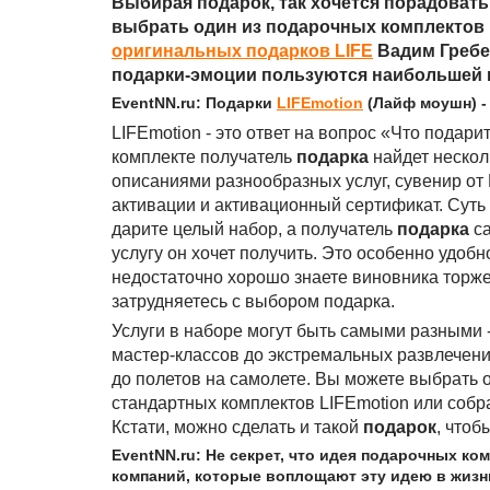
Выбирая подарок, так хочется порадовать 
выбрать один из подарочных комплектов 
оригинальных подарков LIFE
Вадим Гребен
подарки-эмоции пользуются наибольшей 
EventNN.ru: Подарки
LIFEmotion
(Лайф моушн) -
LIFEmotion - это ответ на вопрос «Что подари
комплекте получатель
подарка
найдет нескол
описаниями разнообразных услуг, сувенир от 
активации и активационный сертификат. Суть 
дарите целый набор, а получатель
подарка
с
услугу он хочет получить. Это особенно удобн
недостаточно хорошо знаете виновника торже
затрудняетесь с выбором подарка.
Услуги в наборе могут быть самыми разными 
мастер-классов до экстремальных развлечени
до полетов на самолете. Вы можете выбрать 
стандартных комплектов LIFEmotion или собр
Кстати, можно сделать и такой
подарок
, чтоб
EventNN.ru: Не секрет, что идея подарочных ко
компаний, которые воплощают эту идею в жизн