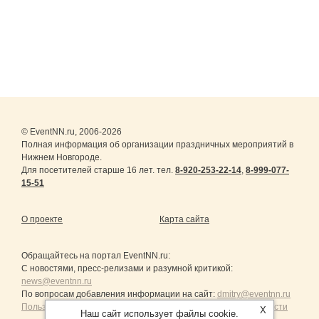
© EventNN.ru, 2006-2026
Полная информация об организации праздничных мероприятий в
Нижнем Новгороде.
Для посетителей старше 16 лет. тел.
8-920-253-22-14
,
8-999-077-
15-51
О проекте
Карта сайта
Обращайтесь на портал
EventNN.ru
:
С новостями, пресс-релизами и разумной критикой:
news@eventnn.ru
По вопросам добавления информации на сайт:
dmitry@eventnn.ru
Пользовательское Соглашение и политика конфиденциальности
X
Наш сайт использует файлы cookie.