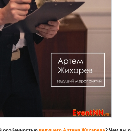
ой особенностью
ведущего Артема Жихарева
? Чем вы 