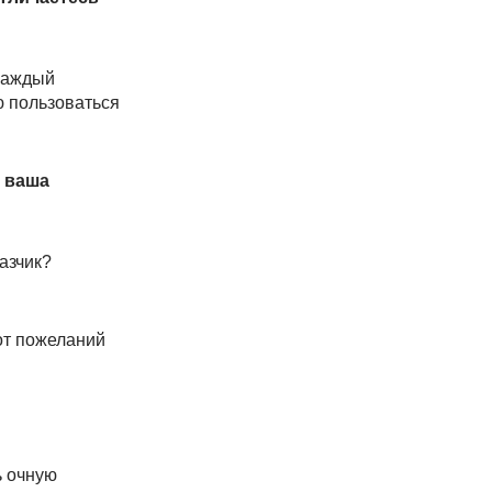
 каждый
ю пользоваться
й ваша
азчик?
 от пожеланий
ь очную