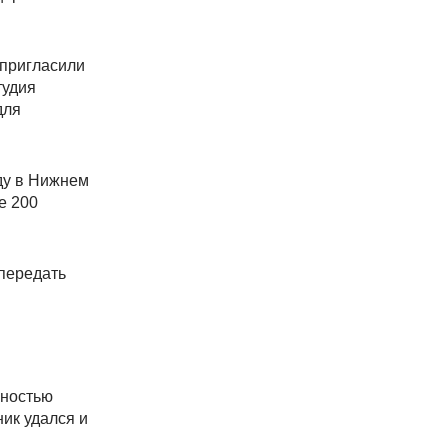
 пригласили
тудия
для
оду в Нижнем
е 200
 передать
жностью
ник удался и