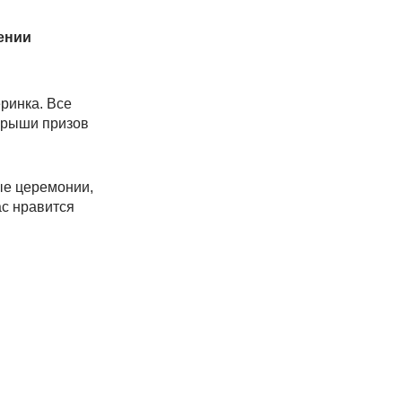
ении
ринка. Все
грыши призов
ые церемонии,
ас нравится