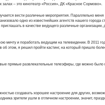
х залах – это кинотеатр «Россия», ДК «Красное Сормово».
олучается вести различные мероприятия. Параллельно меня
ганизовало одно из известнейших агентств нашего города с
 приглашать в качестве ведущего различные организации, 
свою мечту и поработать ведущим на телевидении. В 2011 г
в об этом, я решил пройти кастинг, на который пришло боле
ервые прямые развлекательные телеэфиры, где можно было
ностью создавать хорошее настроение для других, возмо
здника зрители ушли в отличном настроении, значит, празд