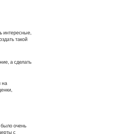
сь интересные,
оздать такой
ние, а сделать
 на
ценки,
 было очень
церты с