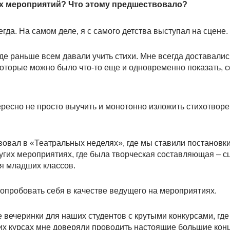
ых мероприятий? Что этому предшествовало?
егда. На самом деле, я с самого детства выступал на сцене.
 где раньше всем давали учить стихи. Мне всегда доставали
которые можно было что-то еще и одновременно показать, с
ресно не просто выучить и монотонно изложить стихотворе
вовал в «Театральных неделях», где мы ставили постановки
угих мероприятиях, где была творческая составляющая – с
ля младших классов.
попробовать себя в качестве ведущего на мероприятиях.
 вечеринки для наших студентов с крутыми конкурсами, где
ших курсах мне доверяли проводить настоящие большие кон