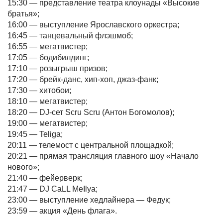
15:30 — представление театра клоунады «Высокие
братья»;
16:00 — выступление Ярославского оркестра;
16:45 — танцевальный флэшмоб;
16:55 — мегатвистер;
17:05 — бодибилдинг;
17:10 — розыгрыш призов;
17:20 — брейк-данс, хип-хоп, джаз-фанк;
17:30 — хитобои;
18:10 — мегатвистер;
18:20 — DJ-сет Scru Scru (Антон Богомолов);
19:00 — мегатвистер;
19:45 — Teliga;
20:11 — телемост с центральной площадкой;
20:21 — прямая трансляция главного шоу «Начало
нового»;
21:40 — фейерверк;
21:47 — DJ CaLL MeIlya;
23:00 — выступление хедлайнера — Федук;
23:59 — акция «День флага».