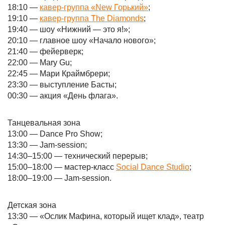
18:10 —
кавер-группа «New Горький»
;
19:10 —
кавер-группа The Diamonds
;
19:40 — шоу «Нижний — это я!»;
20:10 — главное шоу «Начало нового»;
21:40 — фейерверк;
22:00 — Mary Gu;
22:45 — Мари Краймбрери;
23:30 — выступление Басты;
00:30 — акция «День флага».
Танцевальная зона
13:00 — Dance Pro Show;
13:30 — Jam-session;
14:30–15:00 — технический перерыв;
15:00–18:00 — мастер-класс
Social Dance Studio
;
18:00–19:00 — Jam-session.
Детская зона
13:30 — «Ослик Мафина, который ищет клад», театр