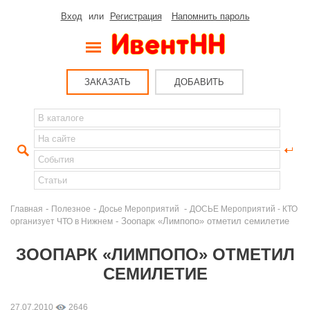
Вход
или
Регистрация
Напомнить пароль
ЗАКАЗАТЬ
ДОБАВИТЬ
-
-
-
Главная
Полезное
Досье Мероприятий
ДОСЬЕ Мероприятий - КТО
- Зоопарк «Лимпопо» отметил семилетие
организует ЧТО в Нижнем
ЗООПАРК «ЛИМПОПО» ОТМЕТИЛ
СЕМИЛЕТИЕ
27.07.2010
2646