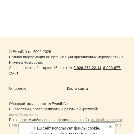
© EventNN.ru, 2006-2026
Полная информация об организации праздничных мероприятий в
Нижнем Новгороде.
Для посетителей старше 16 лет. тел.
8-920-253-22-14
,
8-999-077-
15-51
О проекте
Карта сайта
Обращайтесь на портал
EventNN.ru
:
С новостями, пресс-релизами и разумной критикой:
news@eventnn.ru
По вопросам добавления информации на сайт:
dmitry@eventnn.ru
Пользовательское Соглашение и политика конфиденциальности
X
Наш сайт использует файлы cookie.
Оставаясь на сайте, вы соглашаетесь с