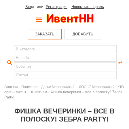
Вход
или
Регистрация
Напомнить пароль
ЗАКАЗАТЬ
ДОБАВИТЬ
-
-
-
Главная
Полезное
Досье Мероприятий
ДОСЬЕ Мероприятий - КТО
- Фишка вечеринки – все в полоску! Зебра
организует ЧТО в Нижнем
Party!
ФИШКА ВЕЧЕРИНКИ – ВСЕ В
ПОЛОСКУ! ЗЕБРА PARTY!