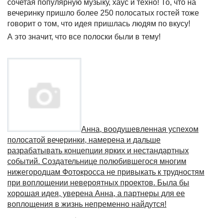
сочетая популярную музыку, хаус и техно! То, что на
вечеринку пришло более 250 полосатых гостей тоже
говорит о том, что идея пришлась людям по вкусу!
А это значит, что все полоски были в тему!
Анна, воодушевленная успехом
полосатой вечеринки, намерена и дальше
разрабатывать концепции ярких и нестандартных
событий. Создательнице полюбившегося многим
нижегородцам Фотокросса не привыкать к трудностям
при воплощении невероятных проектов. Была бы
хорошая идея, уверена Анна, а партнеры для ее
воплощения в жизнь непременно найдутся!