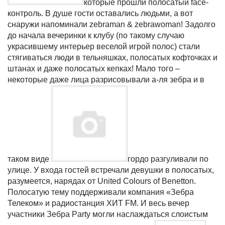
которые прошли полосатый
face
-
контроль. В душе гости оставались людьми, а вот
снаружи напоминали
zebraman
&
zebrawoman
! Задолго
до начала вечеринки к клубу (по такому случаю
украсившему интерьер
веселой игрой полос) стали
стягиваться люди в тельняшках, полосатых кофточках и
штанах и даже полосатых кепках! Мало того –
некоторые даже лица разрисовывали а-ля зебра и в
таком виде
гордо разгуливали по
улице. У входа гостей встречали девушки в полосатых,
разумеется, нарядах от
United
Colours
of
Benetton
.
Полосатую тему поддерживали компания «Зебра
Телеком» и радиостанция ХИТ
FM
. И весь вечер
участники
Зебра Party могли наслаждаться слоистым