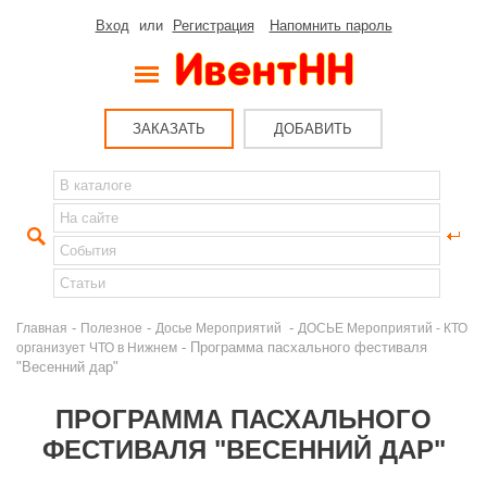
Вход
или
Регистрация
Напомнить пароль
ЗАКАЗАТЬ
ДОБАВИТЬ
-
-
-
Главная
Полезное
Досье Мероприятий
ДОСЬЕ Мероприятий - КТО
- Программа пасхального фестиваля
организует ЧТО в Нижнем
"Весенний дар"
ПРОГРАММА ПАСХАЛЬНОГО
ФЕСТИВАЛЯ "ВЕСЕННИЙ ДАР"