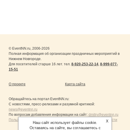
© EventNN.ru, 2006-2026
Полная информация об организации праздничных мероприятий в
Нижнем Новгороде.
Для посетителей старше 16 лет. тел.
8-920-253-22-14
,
8-999-077-
15-51
О проекте
Карта сайта
Обращайтесь на портал
EventNN.ru
:
С новостями, пресс-релизами и разумной критикой:
news@eventnn.ru
По вопросам добавления информации на сайт:
dmitry@eventnn.ru
Пользовательское Соглашение и политика конфиденциальности
X
Наш сайт использует файлы cookie.
Оставаясь на сайте, вы соглашаетесь с