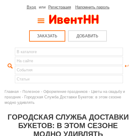
Вход
или
Регистрация
Напомнить пароль
ЗАКАЗАТЬ
ДОБАВИТЬ
-
-
-
Главная
Полезное
Оформление праздников
Цветы на свадьбу и
- Городская Служба Доставки Букетов: в этом сезоне
праздник
модно удивлять
ГОРОДСКАЯ СЛУЖБА ДОСТАВКИ
БУКЕТОВ: В ЭТОМ СЕЗОНЕ
МОДНО УДИВЛЯТЬ