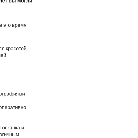
 лет вы могли
а это время
ся красотой
лей
тографиями
 оперативно
Тосканка и
логичным