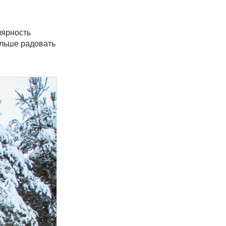
лярность
альше радовать