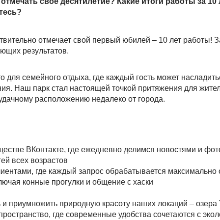
 отмечать своё десятилетие? Какие итоги работы за 10
тесь?
твительно отмечает свой первый юбилей – 10 лет работы! З
ющих результатов.
о для семейного отдыха, где каждый гость может насладить
ия. Наш парк стал настоящей точкой притяжения для жите
удачному расположению недалеко от города.
бществе ВКонтакте, где ежедневно делимся новостями и фо
ей всех возрастов
лиентами, где каждый запрос обрабатывается максимально
лючая конные прогулки и общение с хаски
ь и приумножить природную красоту наших локаций – озера 
 пространство, где современные удобства сочетаются с эко