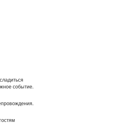
асладиться
ажное событие.
епровождения.
гостям