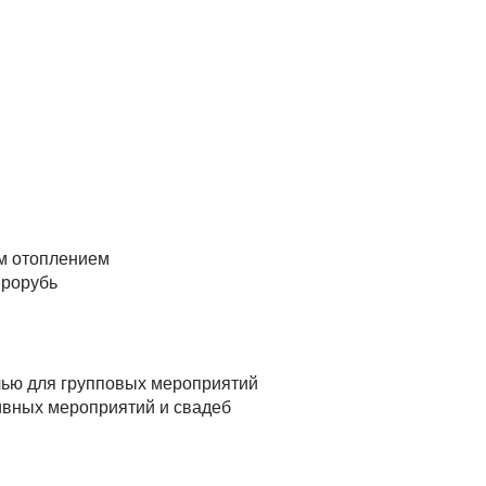
ым отоплением
прорубь
чью для групповых мероприятий
ивных мероприятий и свадеб