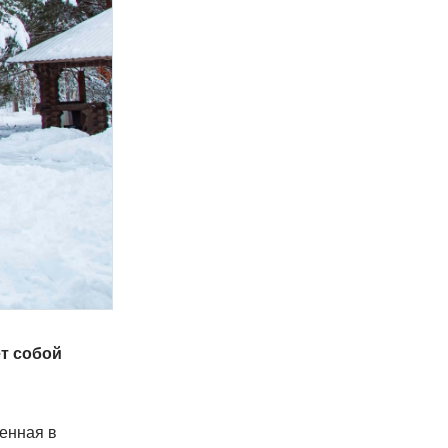
ет собой
женная в