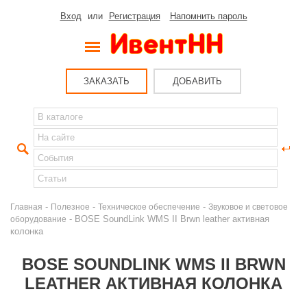
Вход
или
Регистрация
Напомнить пароль
ЗАКАЗАТЬ
ДОБАВИТЬ
-
-
-
Главная
Полезное
Техническое обеспечение
Звуковое и световое
- BOSE SoundLink WMS II Brwn leather активная
оборудование
колонка
BOSE SOUNDLINK WMS II BRWN
LEATHER АКТИВНАЯ КОЛОНКА