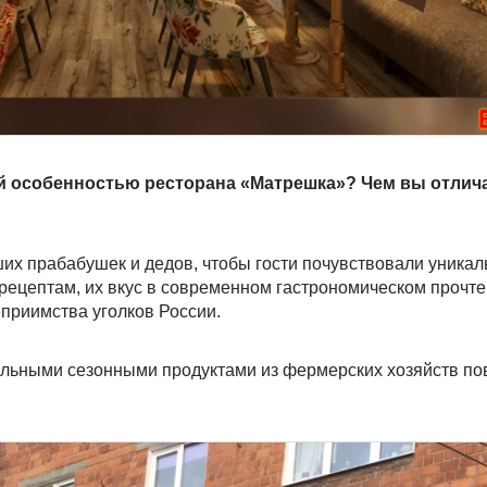
й особенностью ресторана «Матрешка»? Чем вы отлича
х прабабушек и дедов, чтобы гости почувствовали уникал
ецептам, их вкус в современном гастрономическом прочтен
еприимства уголков России.
альными сезонными продуктами из фермерских хозяйств по