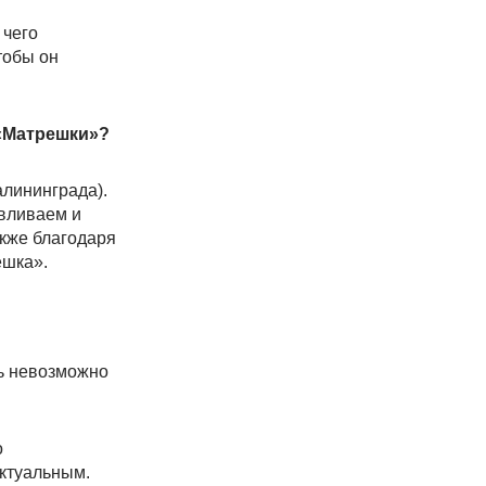
 чего
тобы он
 «Матрешки»?
алининграда).
авливаем и
акже благодаря
ешка».
дь невозможно
о
актуальным.