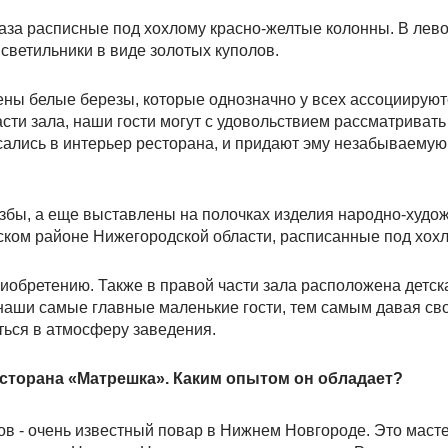
аза расписные под хохлому красно-желтые колонны. В лево
светильники в виде золотых куполов.
ны белые березы, которые однозначно у всех ассоциируют
асти зала, наши гости могут с удовольствием рассматривать
сались в интерьер ресторана, и придают эму незабываемую
избы, а еще выставлены на полочках изделия народно-худо
ом районе Нижегородской области, расписанные под хохл
риобретению. Также в правой части зала расположена детск
 наши самые главные маленькие гости, тем самым давая с
ться в атмосферу заведения.
сторана «Матрешка». Каким опытом он обладает?
 - очень известный повар в Нижнем Новгороде. Это масте