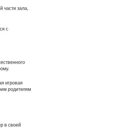
й части зала,
ся с
жественного
ому.
ая игровая
воим родителям
р в своей