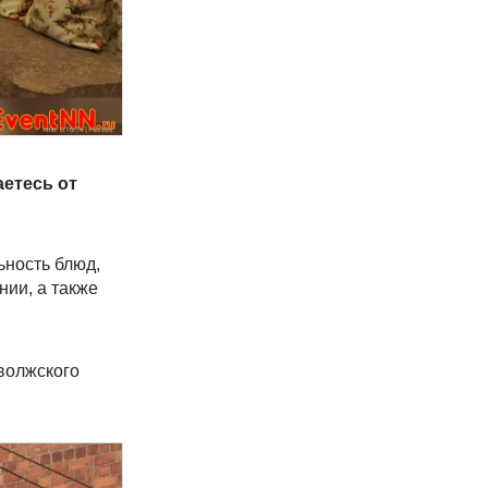
етесь от
ьность блюд,
ии, а также
волжского