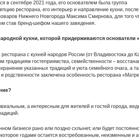
я в сентябре 2021 года, его основателем была группа
цию ресторана, его интерьер и направление кухни, после
поваров Нижнего Новгорода Максима Смирнова, для того ч
ым став бренд-шефом нашего заведения.
народной кухни, которой придерживаются основатели
ресторана с кухней народов России (от Владивостока до К
им традициям гостеприимства, семейственности – восстан
ранении указанных традиций и уюта семейного очага, а т
и родственности заключена особенность ресторана «Матр
ние?
виальным, а интересным для жителей и гостей города, ве
радиций.
нном бизнесе рано или поздно схлынет, или будет постоянн
 которое годами остается востребованным, неизменным и 