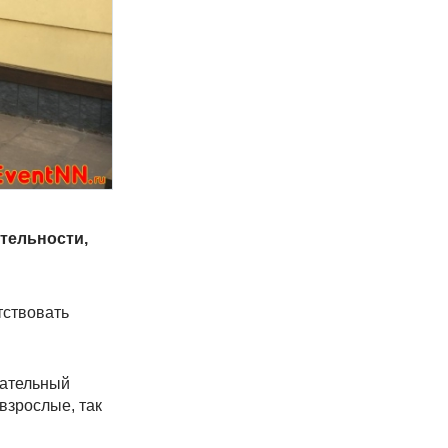
ательности,
тствовать
чательный
взрослые, так