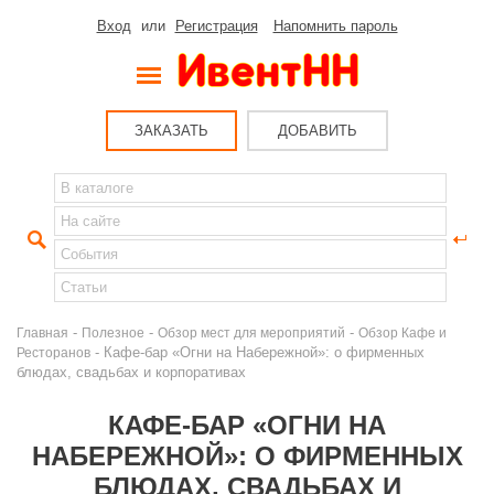
Вход
или
Регистрация
Напомнить пароль
ЗАКАЗАТЬ
ДОБАВИТЬ
-
-
-
Главная
Полезное
Обзор мест для мероприятий
Обзор Кафе и
- Кафе-бар «Огни на Набережной»: о фирменных
Ресторанов
блюдах, свадьбах и корпоративах
КАФЕ-БАР «ОГНИ НА
НАБЕРЕЖНОЙ»: О ФИРМЕННЫХ
БЛЮДАХ, СВАДЬБАХ И