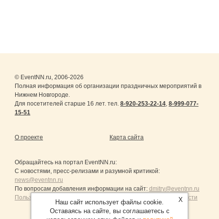
© EventNN.ru, 2006-2026
Полная информация об организации праздничных мероприятий в
Нижнем Новгороде.
Для посетителей старше 16 лет. тел.
8-920-253-22-14
,
8-999-077-
15-51
О проекте
Карта сайта
Обращайтесь на портал
EventNN.ru
:
С новостями, пресс-релизами и разумной критикой:
news@eventnn.ru
По вопросам добавления информации на сайт:
dmitry@eventnn.ru
Пользовательское Соглашение и политика конфиденциальности
X
Наш сайт использует файлы cookie.
Оставаясь на сайте, вы соглашаетесь с