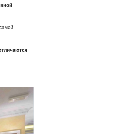
авной
 самой
 отличаются