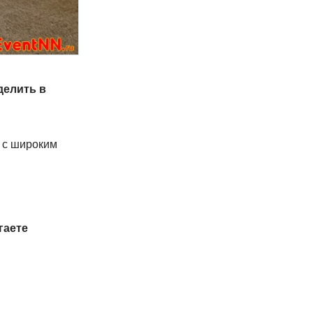
делить в
а с широким
гаете