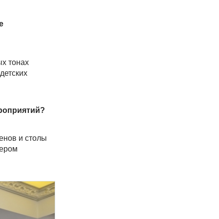
е
ых тонах
детских
ероприятий?
енов и столы
ьером