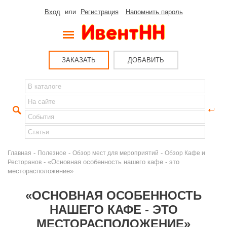
Вход
или
Регистрация
Напомнить пароль
ЗАКАЗАТЬ
ДОБАВИТЬ
-
-
-
Главная
Полезное
Обзор мест для мероприятий
Обзор Кафе и
- «Основная особенность нашего кафе - это
Ресторанов
месторасположение»
«ОСНОВНАЯ ОСОБЕННОСТЬ
НАШЕГО КАФЕ - ЭТО
МЕСТОРАСПОЛОЖЕНИЕ»