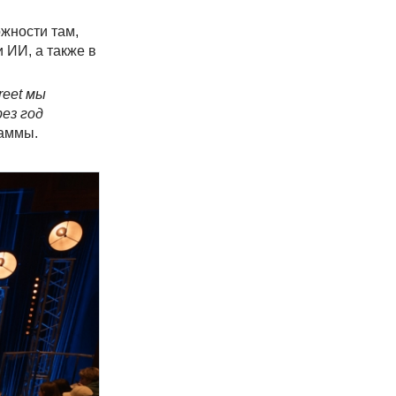
жности там,
 ИИ, а также в
reet мы
ез год
раммы.