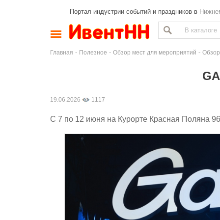
Портал индустрии событий и праздников в
Нижне
-
-
-
Главная
Полезное
Обзор мест для мероприятий
Обзор
GA
19.06.2026
1117
С 7 по 12 июня на Курорте Красная Поляна 96