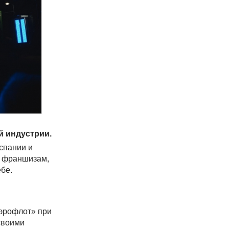
й индустрии.
спании и
, франшизам,
бе.
Аэрофлот» при
своими