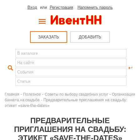
Вход
или
Регистрация
Напомнить пароль
ЗАКАЗАТЬ
ДОБАВИТЬ
-
-
-
Главная
Полезное
Советы по выбору свадебных услуг
Организация
- Предварительные приглашения на свадьбу:
банкета на свадьбе
этикет «save-the-dates»
ПРЕДВАРИТЕЛЬНЫЕ
ПРИГЛАШЕНИЯ НА СВАДЬБУ:
ЭТИКЕТ «SAVE-THE-DATES»