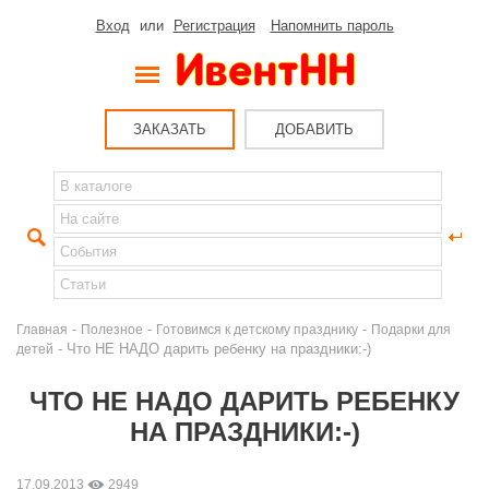
Вход
или
Регистрация
Напомнить пароль
ЗАКАЗАТЬ
ДОБАВИТЬ
-
-
-
Главная
Полезное
Готовимся к детскому празднику
Подарки для
- Что НЕ НАДО дарить ребенку на праздники:-)
детей
ЧТО НЕ НАДО ДАРИТЬ РЕБЕНКУ
НА ПРАЗДНИКИ:-)
17.09.2013
2949