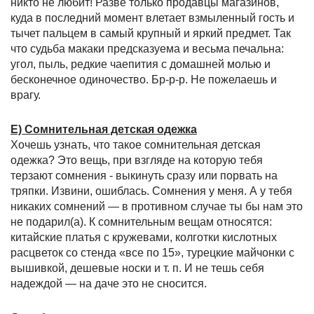
никто не любит! Разве только продавцы магазинов,
куда в последний момент влетает взмыленный гость и
тычет пальцем в самый крупный и яркий предмет. Так
что судьба макаки предсказуема и весьма печальна:
угол, пыль, редкие чаепития с домашней молью и
бесконечное одиночество. Бр-р-р. Не пожелаешь и
врагу.
Е) Сомнительная детская одежка
Хочешь узнать, что такое сомнительная детская
одежка? Это вещь, при взгляде на которую тебя
терзают сомнения - выкинуть сразу или порвать на
тряпки. Извини, ошиблась. Сомнения у меня. А у тебя
никаких сомнений — в противном случае ты бы нам это
не подарил(а). К сомнительным вещам относятся:
китайские платья с кружевами, колготки кислотных
расцветок со стенда «все по 15», турецкие майчонки с
вышивкой, дешевые носки и т. п. И не тешь себя
надеждой — на даче это не сносится.