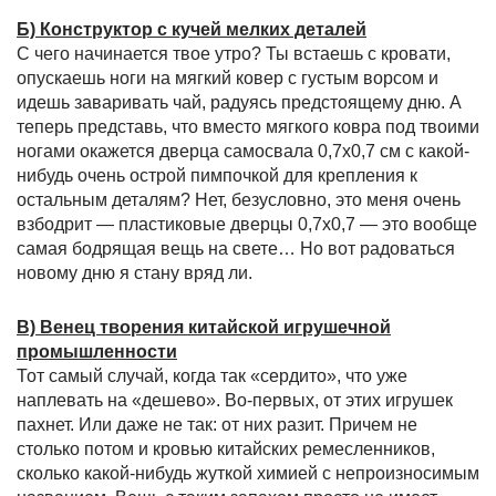
Б) Конструктор с кучей мелких деталей
С чего начинается твое утро? Ты встаешь с кровати,
опускаешь ноги на мягкий ковер с густым ворсом и
идешь заваривать чай, радуясь предстоящему дню. А
теперь представь, что вместо мягкого ковра под твоими
ногами окажется дверца самосвала 0,7x0,7 см с какой-
нибудь очень острой пимпочкой для крепления к
остальным деталям? Нет, безусловно, это меня очень
взбодрит — пластиковые дверцы 0,7х0,7 — это вообще
самая бодрящая вещь на свете… Но вот радоваться
новому дню я стану вряд ли.
В) Венец творения китайской игрушечной
промышленности
Тот самый случай, когда так «сердито», что уже
наплевать на «дешево». Во-первых, от этих игрушек
пахнет. Или даже не так: от них разит. Причем не
столько потом и кровью китайских ремесленников,
сколько какой-нибудь жуткой химией с непроизносимым