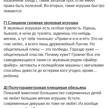
названием. Вещь с таким запахом просто не имеет
права быть полезной. Во-вторых, такие игрушки быстро
ломаются.
Г) Слишком громкая звуковая игрушка
В звуковых игрушках есть особая прелесть. Идешь,
бывало, в ночи до туалета, заденешь что-нибудь
мягкое, а тут тебе тоненько: «Приве-е-е-е-е-ет!» Это не
глас небес, а всего лишь дружелюбный Лунтик. Но
общительный плюш — это полбеды. Гораздо хуже —
общительный пластик. Почему хуже? Громче! Все эти
самодвижущиеся танки со звуковым рядом «файер-
файер», автоматы и полицейские машины с мигалками
способны довести до истерики кого угодно, кроме…
ребенка.
Д) Полутораметровая плюшевая обезьяна
Пожалей животное! Большинство современных детей
не любят большие мягкие игрушки. Кстати,
современные девушки их тоже не любят. Их вообще