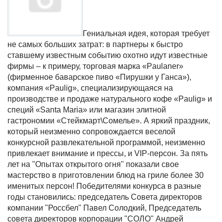
Гениальная идея, которая требует
не самых больших затрат: в партнеры к быстро
ставшему известным событию охотно идут известные
фирмы – к примеру, торговая марка «
Paulaner
»
(фирменное баварское пиво «Пирушки у Ганса»),
компания «
Paulig
», специализирующаяся на
производстве и продаже натурального кофе «
Paulig
» и
специй «
Santa
Maria
» или магазин элитной
гастрономии «Стейкмарт\Сомелье». А яркий праздник,
который неизменно сопровождается веселой
конкурсной развлекательной программой, неизменно
привлекает внимание и прессы, и VIP-персон. За пять
лет на "Опытах открытого огня" показали свое
мастерство в приготовлении блюд на гриле более 30
именитых персон! Победителями конкурса в разные
годы становились: председатель Совета директоров
компании "Россбел" Павел Солодкий, Председатель
совета директоров корпорации "СОЛО" Андрей