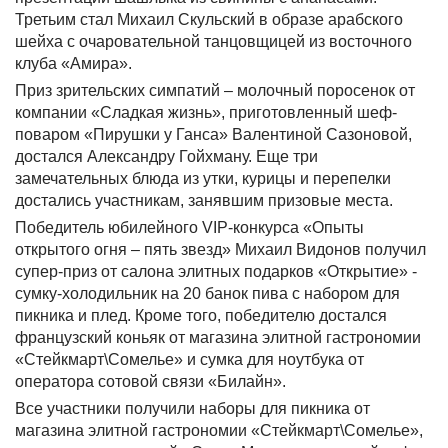
Третьим стал Михаил Скульский в образе арабского
шейха с очаровательной танцовщицей из восточного
клуба «Амира».
Приз зрительских симпатий – молочный поросенок от
компании «Сладкая жизнь», приготовленный шеф-
поваром «Пирушки у Ганса» Валентиной Сазоновой,
достался Александру Гойхману. Еще три
замечательных блюда из утки, курицы и перепелки
достались участникам, занявшим призовые места.
Победитель юбилейного
VIP
-конкурса «Опыты
открытого огня – пять звезд» Михаил Видонов получил
супер-приз от салона элитных подарков «Открытие» -
сумку-холодильник на 20 банок пива с набором для
пикника и плед. Кроме того, победителю достался
французский коньяк от магазина элитной гастрономии
«Стейкмарт\Сомелье» и сумка для ноутбука от
оператора сотовой связи «Билайн».
Все участники получили наборы для пикника от
магазина элитной гастрономии «Стейкмарт\Сомелье»,