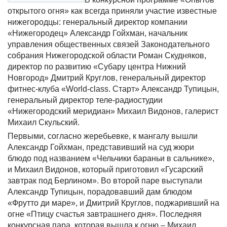
открытого огня» как всегда приняли участие известные
нижегородцы: генеральный директор компании
«Нижегородец» Александр Гойхман, начальник
управления общественных связей Законодательного
собрания Нижегородской области Роман Скудняков,
директор по развитию «Субару центра Нижний
Новгород» Дмитрий Круглов, генеральный директор
фитнес-клуба «
World
-
class
. Старт» Александр Тупицын,
генеральный директор теле-радиостудии
«Нижегородский меридиан» Михаил Видонов, галерист
Михаил Скульский.
Первыми, согласно жеребьевке, к мангалу вышли
Александр Гойхман, представивший на суд жюри
блюдо под названием «Чельчики бараньи в сальнике»,
и Михаил Видонов, который приготовил «Гусарский
завтрак под Берлином». Во второй паре выступали
Александр Тупицын, порадовавший дам блюдом
«Фрутто ди маре», и Дмитрий Круглов, поджаривший на
огне «Птицу счастья завтрашнего дня». Последняя
конкурсная пара, которая вышла к огню – Михаил