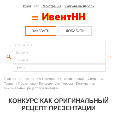
Вход
или
Регистрация
Напомнить пароль
ЗАКАЗАТЬ
ДОБАВИТЬ
-
-
-
Главная
Полезное
От Семинаров до конференций
Семинары
- Конкурс как
Тренинги Презентации Конференции Форумы
оригинальный рецепт презентации
КОНКУРС КАК ОРИГИНАЛЬНЫЙ
РЕЦЕПТ ПРЕЗЕНТАЦИИ