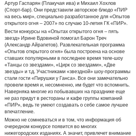
Артур Гаспарян (Плакучая ива) и Михаил Хохлов
(Спорт-бар). Они представили авторское блюдо «ПИР
на весь мир», специально разработанное для «Опытов
открытого огня – 2007» по случаю 10-летия ГК «ПИР».
Вести конкурсы на «Опытах открытого огня – пять
звезд» Ирине Вдовиной помогал Барон Треч
(Александр Айрапетов). Развлекательная программа
«Опытов открытого огня» была построена на основе
ставших популярными в последнее время теле-шоу
«Танцы со звездами», «Цирк со звездами», «Две
звезды» и т.д. Участниками «звездной» шоу-программы
стали гости «Пирушки у Ганса». Все они замечательно
провели время и, несомненно, им будет что вспомнить.
Наверняка многие из побывавших на празднике еще
не раз придут в рестораны и кафе группы компаний
«ПИР», ведь те умеют создавать о себе самое лучшее
впечатление.
Можно не сомневаться и в том, что информация об
очередном конкурсе появится во многих
нижегородских изданиях. А значит, привлечет внимание