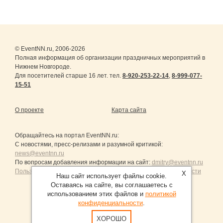
© EventNN.ru, 2006-2026
Полная информация об организации праздничных мероприятий в
Нижнем Новгороде.
Для посетителей старше 16 лет. тел.
8-920-253-22-14
,
8-999-077-
15-51
О проекте
Карта сайта
Обращайтесь на портал
EventNN.ru
:
С новостями, пресс-релизами и разумной критикой:
news@eventnn.ru
По вопросам добавления информации на сайт:
dmitry@eventnn.ru
Пользовательское Соглашение и политика конфиденциальности
X
Наш сайт использует файлы cookie.
Оставаясь на сайте, вы соглашаетесь с
использованием этих файлов и
политикой
конфиденциальности
.
Продвижение сайтов Санкт-Петербург
ХОРОШО