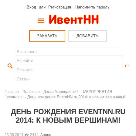
Вход
или
Регистрация
Напомнить пароль
ЗАКАЗАТЬ
ДОБАВИТЬ
-
-
-
Главная
Полезное
Досье Мероприятий
МЕРОПРИЯТИЯ
- День рождения EventNN.ru 2014: к новым вершинам!
EventNN.ru
ДЕНЬ РОЖДЕНИЯ EVENTNN.RU
2014: К НОВЫМ ВЕРШИНАМ!
23.05.2014
2414,
Анонс