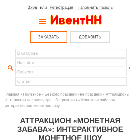
Вход
или
Регистрация
Напомнить пароль
ЗАКАЗАТЬ
ДОБАВИТЬ
-
-
-
Главная
Полезное
Без кого праздник - не праздник
Аттракционы
- Аттракцион «Монетная забава»:
Интерактивные площадки
интерактивное монетное шоу
АТТРАКЦИОН «МОНЕТНАЯ
ЗАБАВА»: ИНТЕРАКТИВНОЕ
МОНЕТНОЕ ШОУ