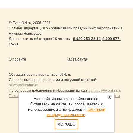
© EventNN.ru, 2006-2026
Полная информация об организации праздничных мероприятий в
Нижнем Новгороде.
Для посетителей старше 16 лет. тел.
8-920-253-22-14
,
8-999-077-
15-51
О проекте
Карта сайта
Обращайтесь на портал
EventNN.ru
:
С новостями, пресс-релизами и разумной критикой:
news@eventnn.ru
По вопросам добавления информации на сайт:
dmitry@eventnn.ru
Пользовательское Соглашение и политика конфиденциальности
X
Наш сайт использует файлы cookie.
Оставаясь на сайте, вы соглашаетесь с
использованием этих файлов и
политикой
конфиденциальности
.
Продвижение сайтов Санкт-Петербург
ХОРОШО