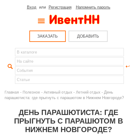
Вход
или
Регистрация
Напомнить пароль
ЗАКАЗАТЬ
ДОБАВИТЬ
-
-
-
- День
Главная
Полезное
Активный отдых
Летний отдых
парашютиста: где прыгнуть с парашютом в Нижнем Новгороде?
ДЕНЬ ПАРАШЮТИСТА: ГДЕ
ПРЫГНУТЬ С ПАРАШЮТОМ В
НИЖНЕМ НОВГОРОДЕ?