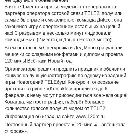
неподкупной и объективной!
В итоге 1 место и призы, модемы от генерального
партнёра оператора сотовой связи TELE2, получили
самые быстрые и смекалистые: команда ДиКсс , она
закончила игру с опережением остальных на целый
час! С разрывом в несколько минут лидировали
команды SiZo (2 место), и Дрынн Нога (3 место)!
Всем остальным Снегурочка и Дед Мороз раздавали
мешочки со сладкими конфетами и дипломы проекта
120 миль! Всё-таки Новый год.
Организаторы решили продлить праздник и объявили
конкурс на лучшую фотографию по одному из заданий
игры Новогодний TELEбум! Конкурс и голосование
проходит в группе VKontakte и продлится до 6
февраля, к нему могут присоединиться все желающие!
Команда, чья фотография, наберёт большее
количество голосов получит модем от TELE2!
Информация об играх на сайте www.120m.ru
Постоянный партнёр проекта «120 миль» - автошкола
«Форсаж».