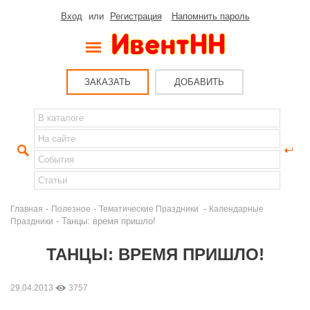
Вход
или
Регистрация
Напомнить пароль
ЗАКАЗАТЬ
ДОБАВИТЬ
-
-
-
Главная
Полезное
Тематические Праздники
Календарные
- Танцы: время пришло!
Праздники
ТАНЦЫ: ВРЕМЯ ПРИШЛО!
29.04.2013
3757