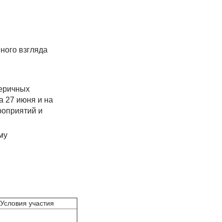
ного взгляда
ееричных
а 27 июня и на
роприятий и
му
Условия участия