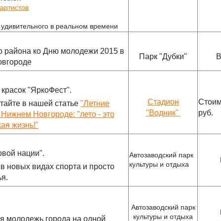
артистов
 удивительного в реальном времени
о района ко Дню молодежи 2015 в
Парк "Дубки"
В
овгороде
 красок "ЯркоФест".
Стадион
Стоим
тайте в нашей статье
"Летние
"Водник"
руб.
Нижнем Новгороде: "лето - это
ая жизнь!"
вой нации".
Автозаводский парк
культуры и отдыха
в новых видах спорта и просто
ья.
Автозаводский парк
культуры и отдыха
я молодежь города на одной