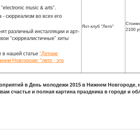
lectronic music & arts".
 - сюрреализм во всех его
Стоимо
Яхт-клуб "Лето"
2100 р
ят различный инсталляции и арт-
 свои "сюрреалистичные" хиты
е в нашей статье
"Летние
нем Новгороде: "лето - это
приятий в День молодежи 2015 в Нижнем Новгороде, но
ам счастье и полная картина праздника в городе и об