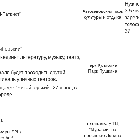
Нужно
3-5 че
Автозаводский парк
Я-Патриот"
культуры и отдыха
зарег
телеф
37.
йГорький"
ъединит литературу, музыку, театр,
Парк Кулибина,
Парк Пушкина
валя будет проходить другой
тиваль уличных театров.
щадке "ЧитайГорький" 27 июня, в
роде.
да
площадка у ТЦ
"Муравей" на
амеры SPL)
проспекте Ленина
Brother!